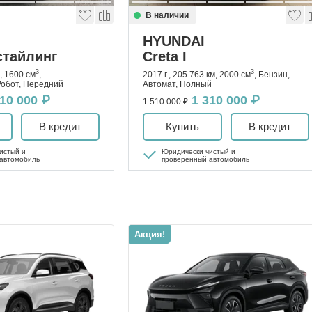
В наличии
HYUNDAI
стайлинг
Creta I
3
3
м, 1600 см
,
2017 г., 205 763 км, 2000 см
, Бензин,
 Робот, Передний
Автомат, Полный
210 000 ₽
1 310 000 ₽
1 510 000 ₽
В кредит
Купить
В кредит
истый и
Юридически чистый и
автомобиль
проверенный автомобиль
Акция!