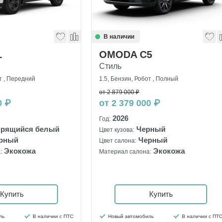
В наличии
L
OMODA C5
Стиль
т , Передний
1.5, Бензин, Робот , Полный
от 2 879 000 ₽
0 ₽
от 2 379 000 ₽
2026
Год:
крящийся белый
Черный
Цвет кузова:
рный
Черный
Цвет салона:
Экокожа
Экокожа
:
Материал салона:
Купить
Купить
ль
В наличии с ПТС
Новый автомобиль
В наличии с ПТ