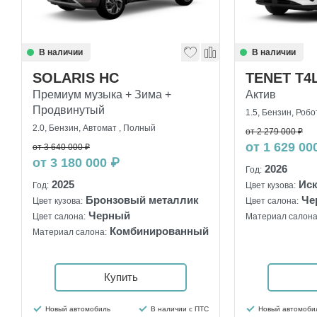
В наличии
В наличии
SOLARIS HC
TENET T4
Премиум музыка + Зима +
Актив
Продвинутый
1.5, Бензин, Робо
2.0, Бензин, Автомат , Полный
от 2 279 000 ₽
от 1 629 00
от 3 640 000 ₽
от 3 180 000 ₽
2026
Год:
2025
Ис
Год:
Цвет кузова:
Бронзовый металлик
Че
Цвет кузова:
Цвет салона:
Черный
Цвет салона:
Материал салона
Комбинированный
Материал салона:
Купить
Новый автомобиль
В наличии с ПТС
Новый автомоби