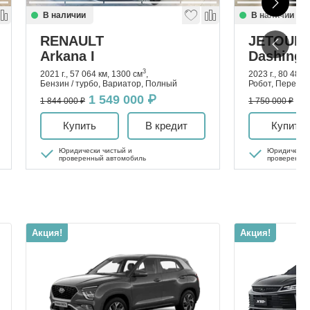
В наличии
В наличии
RENAULT
JETOUR
Arkana I
Dashing 
3
2021 г., 57 064 км, 1300 см
,
2023 г., 80 488 
Бензин / турбо, Вариатор, Полный
Робот, Передн
1 549 000 ₽
1 
1 844 000 ₽
1 750 000 ₽
Купить
В кредит
Купить
Юридически чистый и
Юридически 
проверенный автомобиль
проверенны
Акция!
Акция!