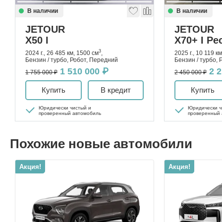
В наличии
В наличии
JETOUR
JETOUR
X50 I
X70+ I Ре
3
2024 г., 26 485 км, 1500 см
,
2025 г., 10 119 к
Бензин / турбо, Робот, Передний
Бензин / турбо,
1 510 000 ₽
2 
1 755 000 ₽
2 450 000 ₽
Купить
В кредит
Купить
Юридически чистый и
Юридически ч
проверенный автомобиль
проверенный 
Похожие новые автомобили
Акция!
Акция!