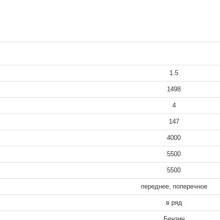
1.5
1498
4
147
4000
5500
5500
переднее, поперечное
в ряд
Бензин