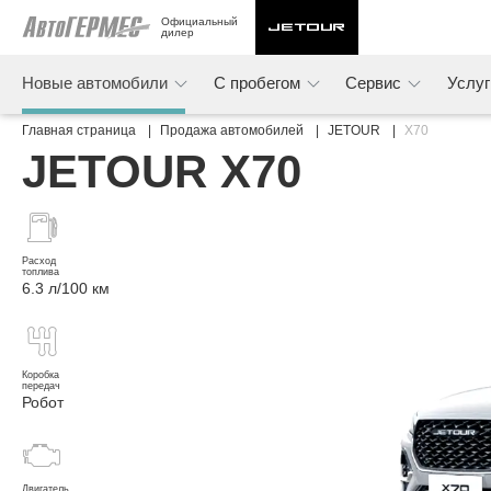
Официальный 
дилер
Новые автомобили
С пробегом
Сервис
Услу
Главная страница
Продажа автомобилей
JETOUR
X70
JETOUR X70
Расход
топлива
6.3 л/100 км
Коробка
передач
Робот
Двигатель