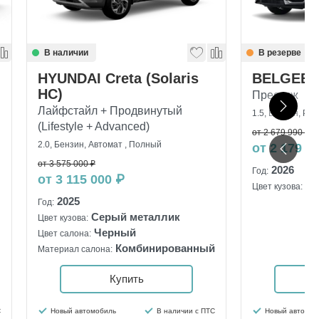
В наличии
В резерве
HYUNDAI Creta (Solaris
BELGEE 
HC)
Престиж
Лайфстайл + Продвинутый
1.5, Бензин, Ро
(Lifestyle + Advanced)
от 2 679 990 ₽
2.0, Бензин, Автомат , Полный
от 2 179 9
от 3 575 000 ₽
2026
Год:
от 3 115 000 ₽
Се
Цвет кузова:
2025
Год:
Серый металлик
Цвет кузова:
Черный
Цвет салона:
Комбинированный
Материал салона:
Купить
С
Новый автомобиль
В наличии с ПТС
Новый автомоб