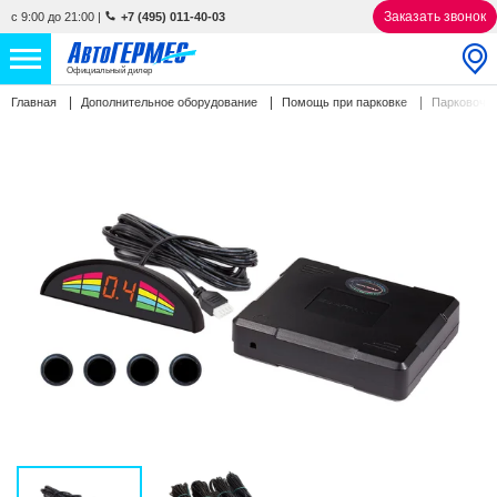
Заказать звонок
с 9:00 до 21:00
|
+7 (495) 011-40-03
Официальный дилер
Главная
Дополнительное оборудование
Помощь при парковке
Парковочн
НОВЫЕ АВТОМОБИЛИ
4857 авто
С ПРОБЕГОМ
858 авто
СЕРВИС
УСЛУГИ
АКЦИИ
О КОМПАНИИ
КОНТАКТЫ
Избранное