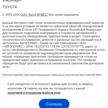
Volkswagen
TOYOTA
© 2005-2026
ООО "АвтоГЕРМЕС"
Все права защищены
Данный Интернет-сайт носит исключительно информационный характер
и ни при каких условиях не является публичной офертой, определяемой
положениями Статьи 437 Гражданского кодекса Российской Федерации.
Для получения подробной информации о стоимости автомобилей и
дополнительного оборудования, приобретении в кредит, страховании,
техническом обслуживании, ремонте и запасных частях обращайтесь в
автосалоны АвтоГЕРМЕС. Права на сайт принадлежат ООО
«АВТОГЕРМЕС» (ИНН 7612047417, ОГРН 1167627079773), адрес эл.
почты info@avtogermes.ru (Внимание! Отправление по электронной почте
не признаётся юридически надлежащим методом уведомления. Все
письма, обращения, претензии, требования принимаются только на
юридический адрес компании на бумажном носителе. Поступившие
обращения будут рассмотрены в установленный законом или договором
срок.)
Предоставляя свои персональные данные и используя настоящий веб-
сайт, Вы даете согласие на обработку Ваших персональных данных и
принимаете условия их обработки.
Политика конфиденциальности.
Сайт avtogermes.ru использует файлы куки (cookie) и сервисы
аналитики. Оставаясь на нем, вы соглашаетесь с нашей
Для повышения удобства работы с сайтом и обеспечения его корректной
политикой в отношении файлов куки
работы компания АвтоГЕРМЕС
использует файлы куки (cookie)
. Эти
файлы содержат данные о предыдущих посещениях Вами сайта. Куки не
идентифицируют Ваши личные данные. Вся информация является сугубо
конфиденциальной. При необходимости Вы можете отключить куки с
Согласен
помощью настроек браузера.