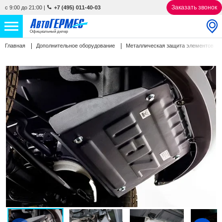
Заказать звонок
с 9:00 до 21:00
|
+7 (495) 011-40-03
Официальный дилер
Главная
Дополнительное оборудование
Металлическая защита элементов
НОВЫЕ АВТОМОБИЛИ
4761 авто
С ПРОБЕГОМ
847 авто
СЕРВИС
УСЛУГИ
АКЦИИ
О КОМПАНИИ
КОНТАКТЫ
Избранное