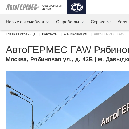
Официальный 
дилер
Новые автомобили
С пробегом
Сервис
Услу
Главная страница
Контакты
Рябиновая ул.
АвтоГЕРМЕС FAW
АвтоГЕРМЕС FAW Рябинов
Москва
,
Рябиновая ул., д. 43Б
| м. Давыдк