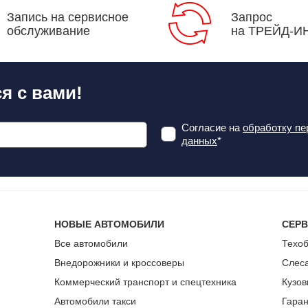
Запись на сервисное
Запрос
обслуживание
на ТРЕЙД-И
я с вами!
Согласие на
обработку п
данных
*
НОВЫЕ АВТОМОБИЛИ
СЕР
Все автомобили
Техо
Внедорожники и кроссоверы
Слес
Коммерческий транспорт и спецтехника
Кузов
Автомобили такси
Гара