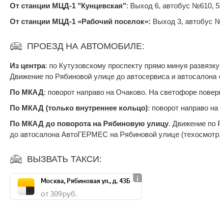
От станции МЦД-1 "Кунцевская"
: Выход 6, автобус №610, 
От станции МЦД-1 «Рабочий поселок»:
Выход 3, автобус №
ПРОЕЗД НА АВТОМОБИЛЕ:
Из центра
: по Кутузовскому проспекту прямо минуя развязк
Движение по Рябиновой улице до автосервиса и автосалон
По МКАД
: поворот направо на Очаково. На светофоре повер
По МКАД (только внутреннее кольцо)
: поворот направо н
По МКАД до поворота на Рябиновую улицу
. Движение по
до автосалона АвтоГЕРМЕС на Рябиновой улице (техосмотр, 
ВЫЗВАТЬ ТАКСИ:
Москва, Рябиновая ул., д. 43Б
от 309 руб.