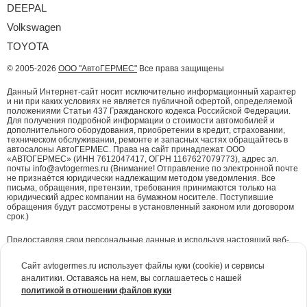
DEEPAL
Volkswagen
TOYOTA
© 2005-2026
ООО "АвтоГЕРМЕС"
Все права защищены
Данный Интернет-сайт носит исключительно информационный характер
и ни при каких условиях не является публичной офертой, определяемой
положениями Статьи 437 Гражданского кодекса Российской Федерации.
Для получения подробной информации о стоимости автомобилей и
дополнительного оборудования, приобретении в кредит, страховании,
техническом обслуживании, ремонте и запасных частях обращайтесь в
автосалоны АвтоГЕРМЕС. Права на сайт принадлежат ООО
«АВТОГЕРМЕС» (ИНН 7612047417, ОГРН 1167627079773), адрес эл.
почты info@avtogermes.ru (Внимание! Отправление по электронной почте
не признаётся юридически надлежащим методом уведомления. Все
письма, обращения, претензии, требования принимаются только на
юридический адрес компании на бумажном носителе. Поступившие
обращения будут рассмотрены в установленный законом или договором
срок.)
Предоставляя свои персональные данные и используя настоящий веб-
сайт, Вы даете согласие на обработку Ваших персональных данных и
принимаете условия их обработки.
Политика конфиденциальности.
Сайт avtogermes.ru использует файлы куки (cookie) и сервисы
аналитики. Оставаясь на нем, вы соглашаетесь с нашей
Для повышения удобства работы с сайтом и обеспечения его корректной
политикой в отношении файлов куки
работы компания АвтоГЕРМЕС
использует файлы куки (cookie)
. Эти
файлы содержат данные о предыдущих посещениях Вами сайта. Куки не