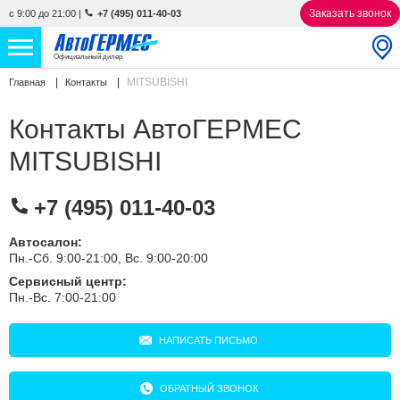
Заказать звонок
с 9:00 до 21:00
|
+7 (495) 011-40-03
Официальный дилер
MITSUBISHI
Главная
Контакты
НОВЫЕ АВТОМОБИЛИ
4852 авто
Контакты АвтоГЕРМЕС
С ПРОБЕГОМ
856 авто
MITSUBISHI
СЕРВИС
+7 (495) 011-40-03
УСЛУГИ
Автосалон:
Пн.-Сб. 9:00-21:00, Вс. 9:00-20:00
АКЦИИ
Сервисный центр:
Пн.-Вс. 7:00-21:00
О КОМПАНИИ
КОНТАКТЫ
НАПИСАТЬ ПИСЬМО
ОБРАТНЫЙ ЗВОНОК
Избранное