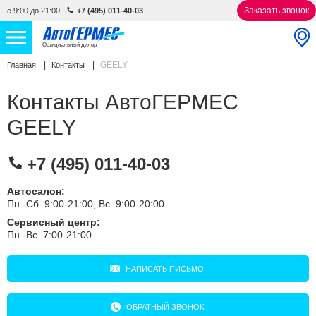
Заказать звонок
с 9:00 до 21:00
|
+7 (495) 011-40-03
Официальный дилер
GEELY
Главная
Контакты
НОВЫЕ АВТОМОБИЛИ
4876 авто
Контакты АвтоГЕРМЕС
С ПРОБЕГОМ
845 авто
GEELY
СЕРВИС
+7 (495) 011-40-03
УСЛУГИ
Автосалон:
Пн.-Сб. 9:00-21:00, Вс. 9:00-20:00
АКЦИИ
Сервисный центр:
Пн.-Вс. 7:00-21:00
О КОМПАНИИ
КОНТАКТЫ
НАПИСАТЬ ПИСЬМО
ОБРАТНЫЙ ЗВОНОК
Избранное