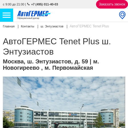
Заказать звонок
с 9:00 до 21:00
|
+7 (495) 011-40-03
Официальный дилер
АвтоГЕРМЕС Tenet Plus
Главная
Контакты
ш. Энтузиастов
НОВЫЕ АВТОМОБИЛИ
4776 авто
АвтоГЕРМЕС Tenet Plus ш.
С ПРОБЕГОМ
858 авто
Энтузиастов
СЕРВИС
Москва
,
ш. Энтузиастов, д. 59
| м.
Новогиреево , м. Первомайская
УСЛУГИ
АКЦИИ
О КОМПАНИИ
КОНТАКТЫ
Избранное