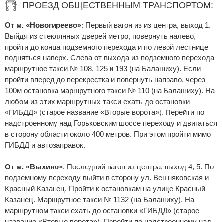
ПРОЕЗД ОБЩЕСТВЕННЫМ ТРАНСПОРТОМ:
От м. «Новогиреево»
: Первый вагон из из центра, выход 1.
Выйдя из стеклянных дверей метро, повернуть налево,
пройти до конца подземного перехода и по левой лестнице
подняться наверх. Слева от выхода из подземного перехода
маршрутное такси № 108, 125 и 193 (на Балашиху). Если
пройти вперед до перекрестка и повернуть направо, через
100м остановка маршрутного такси № 110 (на Балашиху). На
любом из этих маршрутных такси ехать до остановки
«ГИБДД» (старое название «Вторые ворота»). Перейти по
надстроенному над Горьковским шоссе переходу и двигаться
в сторону области около 400 метров. При этом пройти мимо
ГИБДД и автозаправок.
От м. «Выхино»
: Последний вагон из центра, выход 4, 5. По
подземному переходу выйти в сторону ул. Вешняковская и
Красный Казанец. Пройти к остановкам на улице Красный
Казанец. Маршрутное такси № 1132 (на Балашиху). На
маршрутном такси ехать до остановки «ГИБДД» (старое
название «Вторые ворота»). Перейти по надстроенному над