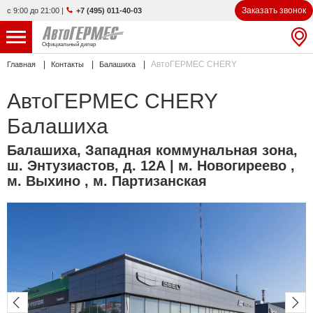
Заказать звонок
с 9:00 до 21:00
|
+7 (495) 011-40-03
Официальный дилер
АвтоГЕРМЕС CHERY
Главная
Контакты
Балашиха
НОВЫЕ АВТОМОБИЛИ
4778 авто
АвтоГЕРМЕС CHERY
С ПРОБЕГОМ
834 авто
Балашиха
СЕРВИС
Балашиха
,
Западная коммунальная зона,
ш. Энтузиастов, д. 12А
| м. Новогиреево ,
УСЛУГИ
м. Выхино , м. Партизанская
АКЦИИ
О КОМПАНИИ
КОНТАКТЫ
Избранное