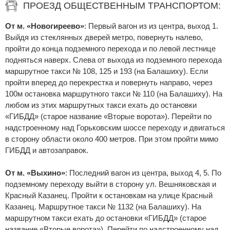
ПРОЕЗД ОБЩЕСТВЕННЫМ ТРАНСПОРТОМ:
От м. «Новогиреево»
: Первый вагон из из центра, выход 1.
Выйдя из стеклянных дверей метро, повернуть налево,
пройти до конца подземного перехода и по левой лестнице
подняться наверх. Слева от выхода из подземного перехода
маршрутное такси № 108, 125 и 193 (на Балашиху). Если
пройти вперед до перекрестка и повернуть направо, через
100м остановка маршрутного такси № 110 (на Балашиху). На
любом из этих маршрутных такси ехать до остановки
«ГИБДД» (старое название «Вторые ворота»). Перейти по
надстроенному над Горьковским шоссе переходу и двигаться
в сторону области около 400 метров. При этом пройти мимо
ГИБДД и автозаправок.
От м. «Выхино»
: Последний вагон из центра, выход 4, 5. По
подземному переходу выйти в сторону ул. Вешняковская и
Красный Казанец. Пройти к остановкам на улице Красный
Казанец. Маршрутное такси № 1132 (на Балашиху). На
маршрутном такси ехать до остановки «ГИБДД» (старое
название «Вторые ворота»). Перейти по надстроенному над