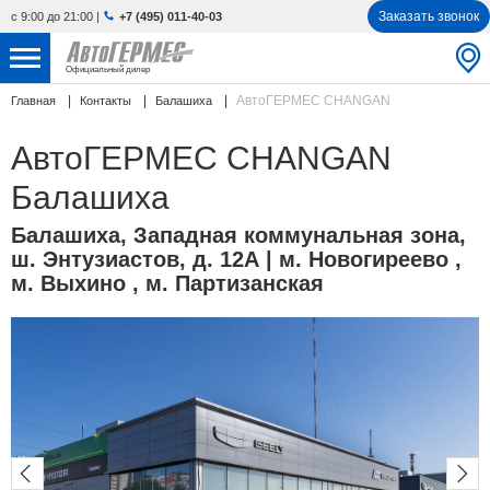
Заказать звонок
с 9:00 до 21:00
|
+7 (495) 011-40-03
Официальный дилер
АвтоГЕРМЕС CHANGAN
Главная
Контакты
Балашиха
НОВЫЕ АВТОМОБИЛИ
4770 авто
АвтоГЕРМЕС CHANGAN
С ПРОБЕГОМ
856 авто
Балашиха
СЕРВИС
Балашиха
,
Западная коммунальная зона,
ш. Энтузиастов, д. 12А
| м. Новогиреево ,
УСЛУГИ
м. Выхино , м. Партизанская
АКЦИИ
О КОМПАНИИ
КОНТАКТЫ
Избранное