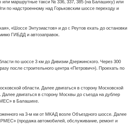
ы или маршрутные такси № 336, 337, 385 (на Балашиху) или
ейти по надстроенному над Горьковским шоссе переходу и
я», «Шоссе Энтузиастов» и до г. Реутов ехать до остановки
 мимо ГИБДД и автозаправок.
бласти по шоссе 3 км до Дивизии Дзержинского. Через 300
разу после строительного центра «Петрович»). Проехать по
Московской области. Далее двигаться в сторону Московской
. Далее двигаться в сторону Москвы до съезда на дублер
ЕРМЕС» в Балашихе.
ложенного на 3-м км от МКАД возле Объездного шоссе. Далее
ГЕРМЕС» (продажа автомобилей, обслуживание, ремонт и