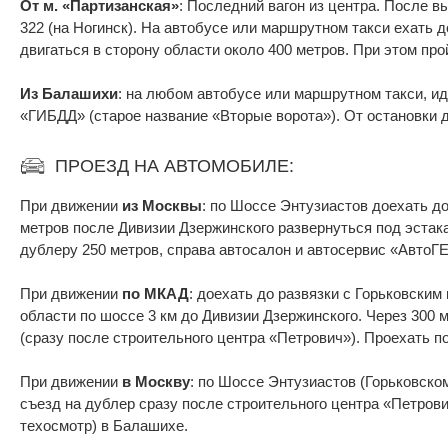
От м. «Партизанская»
: Последний вагон из центра. После 
322 (на Ногинск). На автобусе или маршрутном такси ехать 
двигаться в сторону области около 400 метров. При этом пр
Из Балашихи
: на любом автобусе или маршрутном такси, ид
«ГИБДД» (старое название «Вторые ворота»). От остановки д
ПРОЕЗД НА АВТОМОБИЛЕ:
При движении
из Москвы
: по Шоссе Энтузиастов доехать д
метров после Дивизии Дзержинского развернуться под эстака
дублеру 250 метров, справа автосалон и автосервис «Авто
При движении
по МКАД
: доехать до развязки с Горьковски
области по шоссе 3 км до Дивизии Дзержинского. Через 300 
(сразу после строительного центра «Петрович»). Проехать 
При движении
в Москву
: по Шоссе Энтузиастов (Горьковско
съезд на дублер сразу после строительного центра «Петров
техосмотр) в Балашихе.