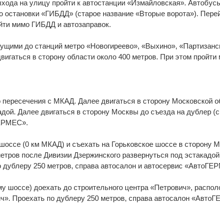
выхода на улицу пройти к автостанции «Измайловская». Автобус
до остановки «ГИБДД» (старое название «Вторые ворота»). Пер
ойти мимо ГИБДД и автозаправок.
ущими до станций метро «Новогиреево», «Выхино», «Партизанска
вигаться в сторону области около 400 метров. При этом пройти
о пересечения с МКАД. Далее двигаться в сторону Московской о
дой. Далее двигаться в сторону Москвы до съезда на дублер (с
ГЕРМЕС».
м шоссе (0 км МКАД) и съехать на Горьковское шоссе в сторону 
метров после Дивизии Дзержинского развернуться под эстакадой
по дублеру 250 метров, справа автосалон и автосервис «АвтоГ
му шоссе) доехать до строительного центра «Петрович», распо
ич». Проехать по дублеру 250 метров, справа автосалон «Авто