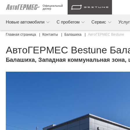
Официальный 
дилер
Новые автомобили
С пробегом
Сервис
Услу
Главная страница
Контакты
Балашиха
АвтоГЕРМЕС Bestune
АвтоГЕРМЕС Bestune Бал
Балашиха
,
Западная коммунальная зона, ш