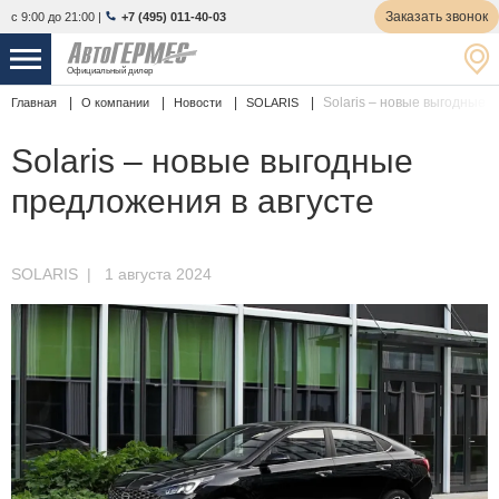
Заказать звонок
с 9:00 до 21:00
|
+7 (495) 011-40-03
Официальный дилер
Solaris – новые выгодные 
Главная
О компании
Новости
SOLARIS
НОВЫЕ АВТОМОБИЛИ
4761 авто
Solaris – новые выгодные
С ПРОБЕГОМ
847 авто
предложения в августе
СЕРВИС
УСЛУГИ
SOLARIS
| 1 августа 2024
АКЦИИ
О КОМПАНИИ
КОНТАКТЫ
Избранное