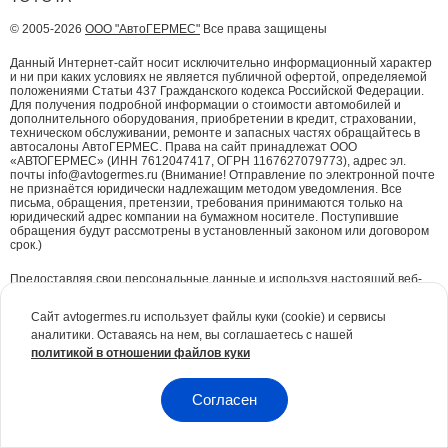
© 2005-2026
ООО "АвтоГЕРМЕС"
Все права защищены
Данный Интернет-сайт носит исключительно информационный характер
и ни при каких условиях не является публичной офертой, определяемой
положениями Статьи 437 Гражданского кодекса Российской Федерации.
Для получения подробной информации о стоимости автомобилей и
дополнительного оборудования, приобретении в кредит, страховании,
техническом обслуживании, ремонте и запасных частях обращайтесь в
автосалоны АвтоГЕРМЕС. Права на сайт принадлежат ООО
«АВТОГЕРМЕС» (ИНН 7612047417, ОГРН 1167627079773), адрес эл.
почты info@avtogermes.ru (Внимание! Отправление по электронной почте
не признаётся юридически надлежащим методом уведомления. Все
письма, обращения, претензии, требования принимаются только на
юридический адрес компании на бумажном носителе. Поступившие
обращения будут рассмотрены в установленный законом или договором
срок.)
Предоставляя свои персональные данные и используя настоящий веб-
сайт, Вы даете согласие на обработку Ваших персональных данных и
принимаете условия их обработки.
Политика конфиденциальности.
Сайт avtogermes.ru использует файлы куки (cookie) и сервисы
аналитики. Оставаясь на нем, вы соглашаетесь с нашей
Для повышения удобства работы с сайтом и обеспечения его корректной
политикой в отношении файлов куки
работы компания АвтоГЕРМЕС
использует файлы куки (cookie)
. Эти
файлы содержат данные о предыдущих посещениях Вами сайта. Куки не
идентифицируют Ваши личные данные. Вся информация является сугубо
конфиденциальной. При необходимости Вы можете отключить куки с
Согласен
помощью настроек браузера.