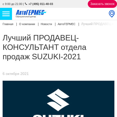
Заказать звонок
с 9:00 до 21:00
|
+7 (495) 011-40-03
Официальный дилер
Лучший ПРОДАВЕЦ-КОН
Главная
О компании
Новости
АвтоГЕРМЕС
НОВЫЕ АВТОМОБИЛИ
4852 авто
Лучший ПРОДАВЕЦ-
С ПРОБЕГОМ
855 авто
КОНСУЛЬТАНТ отдела
СЕРВИС
продаж SUZUKI-2021
УСЛУГИ
6 октября 2021
АКЦИИ
О КОМПАНИИ
КОНТАКТЫ
Избранное