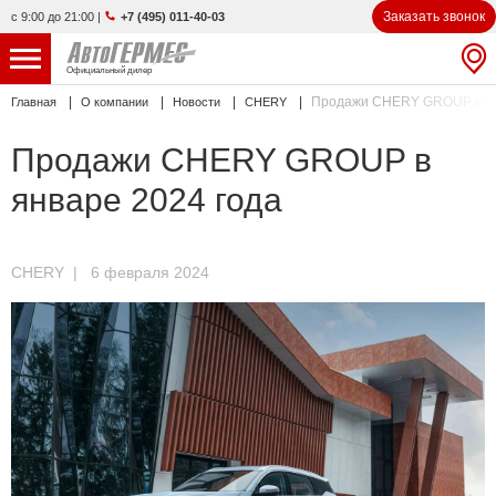
Заказать звонок
с 9:00 до 21:00
|
+7 (495) 011-40-03
Официальный дилер
Продажи CHERY GROUP в ян
Главная
О компании
Новости
CHERY
НОВЫЕ АВТОМОБИЛИ
4808 авто
Продажи CHERY GROUP в
С ПРОБЕГОМ
830 авто
январе 2024 года
СЕРВИС
УСЛУГИ
CHERY
| 6 февраля 2024
АКЦИИ
О КОМПАНИИ
КОНТАКТЫ
Избранное