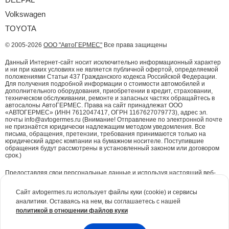
Volkswagen
TOYOTA
© 2005-2026
ООО "АвтоГЕРМЕС"
Все права защищены
Данный Интернет-сайт носит исключительно информационный характер
и ни при каких условиях не является публичной офертой, определяемой
положениями Статьи 437 Гражданского кодекса Российской Федерации.
Для получения подробной информации о стоимости автомобилей и
дополнительного оборудования, приобретении в кредит, страховании,
техническом обслуживании, ремонте и запасных частях обращайтесь в
автосалоны АвтоГЕРМЕС. Права на сайт принадлежат ООО
«АВТОГЕРМЕС» (ИНН 7612047417, ОГРН 1167627079773), адрес эл.
почты info@avtogermes.ru (Внимание! Отправление по электронной почте
не признаётся юридически надлежащим методом уведомления. Все
письма, обращения, претензии, требования принимаются только на
юридический адрес компании на бумажном носителе. Поступившие
обращения будут рассмотрены в установленный законом или договором
срок.)
Предоставляя свои персональные данные и используя настоящий веб-
сайт, Вы даете согласие на обработку Ваших персональных данных и
принимаете условия их обработки.
Политика конфиденциальности.
Сайт avtogermes.ru использует файлы куки (cookie) и сервисы
аналитики. Оставаясь на нем, вы соглашаетесь с нашей
Для повышения удобства работы с сайтом и обеспечения его корректной
политикой в отношении файлов куки
работы компания АвтоГЕРМЕС
использует файлы куки (cookie)
. Эти
файлы содержат данные о предыдущих посещениях Вами сайта. Куки не
идентифицируют Ваши личные данные. Вся информация является сугубо