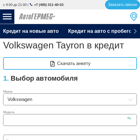
Заказать звонок
с 9:00 до 21:00
|
+7 (495) 011-40-03
Volkswagen Tayron
Главная
Автокредит
Рассчитать кредит
Кредит на новые авто
НОВЫЕ АВТОМОБИЛИ
Кредит на авто с пробегом
4847 авто
Volkswagen Tayron в кредит
С ПРОБЕГОМ
847 авто
СЕРВИС
Скачать анкету
УСЛУГИ
1.
Выбор автомобиля
АКЦИИ
Марка
Volkswagen
О КОМПАНИИ
Модель
КОНТАКТЫ
Избранное