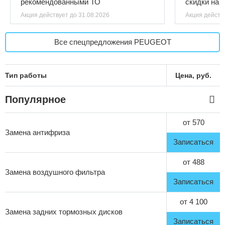
рекомендованными ТО
скидки на 
Акция действует
до 31.08.2026
Акция действ
Все спецпредложения PEUGEOT
Тип работы
Цена, руб.
Популярное
от 570
Замена антифриза
Записаться
от 488
Замена воздушного фильтра
Записаться
от 4 100
Замена задних тормозных дисков
Записаться