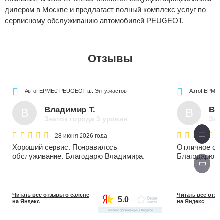
дилером в Москве и предлагает полный комплекс услуг по
сервисному обслуживанию автомобилей
PEUGEOT
.
Отзывы
АвтоГЕРМЕС PEUGEOT
ш. Энтузиастов
АвтоГЕРМ
Владимир Т.
Вл
В
В
Знаток города 3 уровня
Зна
28 июня 2026 года
Хороший сервис. Понравилось
Отличное об
обслуживание. Благодарю Владимира.
Благодарю 
Читать все отзывы о салоне
Читать все отз
5.0
на Яндекс
на Яндекс