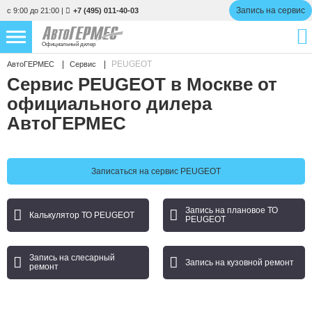
Запись на сервис
с 9:00 до 21:00
|
+7 (495) 011-40-03
Официальный дилер
PEUGEOT
АвтоГЕРМЕС
Сервис
НОВЫЕ АВТОМОБИЛИ
4759 авто
Сервис PEUGEOT в Москве от
официального дилера
С ПРОБЕГОМ
848 авто
АвтоГЕРМЕС
СЕРВИС
УСЛУГИ
Записаться на сервис PEUGEOT
АКЦИИ
Запись на плановое ТО
Калькулятор ТО PEUGEOT
PEUGEOT
О КОМПАНИИ
Запись на слесарный
Запись на кузовной ремонт
КОНТАКТЫ
ремонт
Избранное