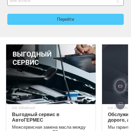
Все услуги
Перейти
Erid: 2SDnjdLkyyG
Erid: 2SDnjehNLo8
Выгодный сервис в
Обслужива
АвтоГЕРМЕС
дорого, а
Межсервисная замена масла между
Мы гарант