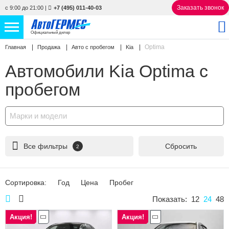
Заказать звонок
с 9:00 до 21:00
|
+7 (495) 011-40-03
Официальный дилер
Optima
Главная
Продажа
Авто с пробегом
Kia
НОВЫЕ АВТОМОБИЛИ
4866 авто
Автомобили Kia Optima с
С ПРОБЕГОМ
858 авто
пробегом
СЕРВИС
Марки и модели
УСЛУГИ
Все фильтры
Сбросить
2
АКЦИИ
О КОМПАНИИ
Сортировка:
Год
Цена
Пробег
КОНТАКТЫ
Показать:
12
24
48
Акция!
Акция!
Избранное