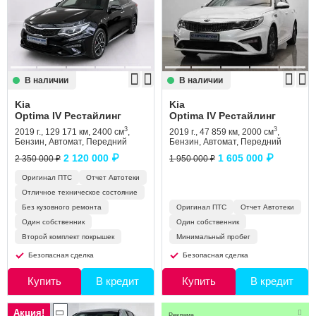
Сравнение
Личный кабинет
В наличии
В наличии
Kia
Kia
Optima IV Рестайлинг
Optima IV Рестайлинг
3
3
2019 г., 129 171 км, 2400 см
,
2019 г., 47 859 км, 2000 см
,
Бензин, Автомат, Передний
Бензин, Автомат, Передний
2 120 000 ₽
1 605 000 ₽
2 350 000 ₽
1 950 000 ₽
Оригинал ПТС
Отчет Автотеки
Отличное техническое состояние
Без кузовного ремонта
Оригинал ПТС
Отчет Автотеки
Один собственник
Один собственник
Второй комплект покрышек
Минимальный пробег
Безопасная сделка
Безопасная сделка
Купить
В кредит
Купить
В кредит
Акция!
Реклама