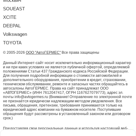
Москвич
SOUEAST
XCITE
DEEPAL
Volkswagen
TOYOTA
© 2005-2026
ООО "АвтоГЕРМЕС"
Все права защищены
Данный Интернет-сайт носит исключительно информационный характер
и ни при каких условиях не является публичной офертой, определяемой
положениями Статьи 437 Гражданского кодекса Российской Федерации.
Для получения подробной информации о стоимости автомобилей и
дополнительного оборудования, приобретении в кредит, страховании,
техническом обслуживании, ремонте и запасных частях обращайтесь в
автосалоны АвтоГЕРМЕС. Права на сайт принадлежат ООО
«АВТОГЕРМЕС» (ИНН 7612047417, ОГРН 1167627079773), адрес эл.
почты info@avtogermes.ru (Внимание! Отправление по электронной почте
не признаётся юридически надлежащим методом уведомления. Все
письма, обращения, претензии, требования принимаются только на
юридический адрес компании на бумажном носителе. Поступившие
обращения будут рассмотрены в установленный законом или договором
срок.)
Предоставляя свои персональные данные и используя настоящий веб-
сайт, Вы даете согласие на обработку Ваших персональных данных и