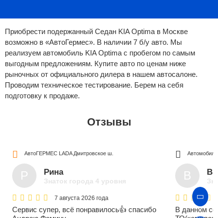
Приобрести подержанный Седан KIA Optima в Москве
возможно в «АвтоГермес». В наличии 7 б/у авто. Мы
реализуем автомобиль KIA Optima с пробегом по самым
выгодным предложениям. Купите авто по ценам ниже
рыночных от официального дилера в нашем автосалоне.
Проводим техническое тестирование. Берем на себя
подготовку к продаже.
Отзывы
АвтоГЕРМЕС LADA
Дмитровское ш.
Автомобили
Рина
Ви
Р
В
Знаток города 4 уровня
Зна
7 августа 2026 года
Сервис супер, всё понравилось👍 спасибо
В данном се