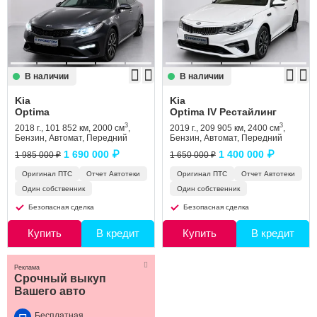
В наличии
В наличии
Kia
Kia
Optima
Optima IV Рестайлинг
3
3
2018 г., 101 852 км, 2000 см
,
2019 г., 209 905 км, 2400 см
,
Бензин, Автомат, Передний
Бензин, Автомат, Передний
1 690 000 ₽
1 400 000 ₽
1 985 000 ₽
1 650 000 ₽
Оригинал ПТС
Отчет Автотеки
Оригинал ПТС
Отчет Автотеки
Один собственник
Один собственник
Безопасная сделка
Безопасная сделка
Купить
В кредит
Купить
В кредит
Реклама
Срочный выкуп
Вашего авто
Бесплатная