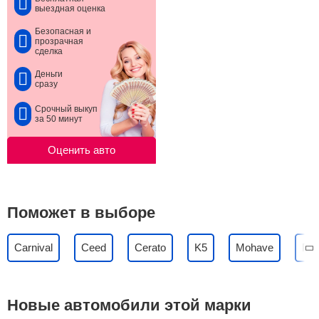
выездная оценка
Безопасная и
прозрачная
сделка
Деньги
сразу
Срочный выкуп
за 50 минут
Оценить авто
Поможет в выборе
Carnival
Ceed
Cerato
K5
Mohave
Pic
Новые автомобили этой марки