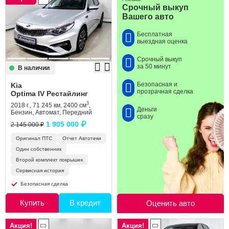
Срочный выкуп
Вашего авто
Бесплатная
выездная оценка
Срочный выкуп
за 50 минут
В наличии
Безопасная и
Kia
прозрачная сделка
Optima IV Рестайлинг
3
2018 г., 71 245 км, 2400 см
,
Деньги
Бензин, Автомат, Передний
сразу
1 905 000 ₽
2 145 000 ₽
Оригинал ПТС
Отчет Автотеки
Один собственник
Второй комплект покрышек
Сервисная история
Безопасная сделка
Купить
В кредит
Оценить авто
Акция!
Акция!