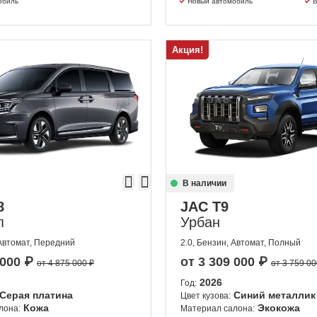
обиль
Новый автомобиль
В
Акция!
В наличии
8
JAC T9
п
Урбан
 Автомат, Передний
2.0, Бензин, Автомат, Полный
 000
₽
от
3 309 000
₽
от 4 875 000 ₽
от 3 759 00
2026
Год:
Серая платина
Синий металлик
Цвет кузова:
Кожа
Экокожа
лона:
Материал салона: