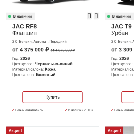
В наличии
В наличии
JAC RF8
JAC T9
Флагшип
Урбан
2.0, Бензин, Автомат, Передний
2.0, Бензин,
от
4 375 000
₽
от
3 309
от 4 875 000 ₽
2026
2026
Год:
Год:
Чернильно-синий
Цвет кузова:
Цвет кузова:
Кожа
Материал салона:
Материал са
Бежевый
Цвет салона:
Цвет салона:
Купить
Новый автомобиль
В наличии с ПТС
Новый автом
Акция!
Акция!