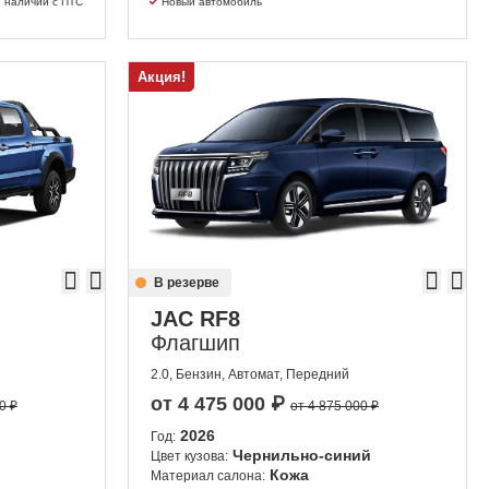
 наличии с ПТС
Новый автомобиль
Акция!
В резерве
JAC RF8
Флагшип
2.0, Бензин, Автомат, Передний
от
4 475 000
₽
0 ₽
от 4 875 000 ₽
2026
Год:
Чернильно-синий
Цвет кузова:
Кожа
Материал салона: