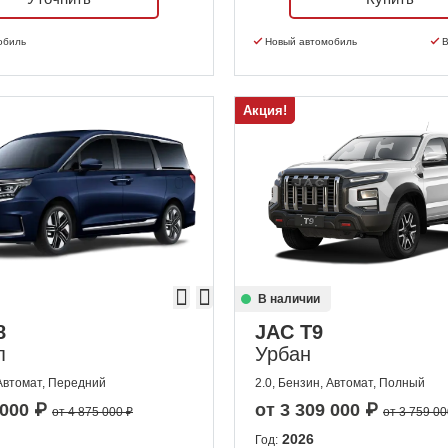
обиль
Новый автомобиль
В
Акция!
В наличии
8
JAC T9
п
Урбан
 Автомат, Передний
2.0, Бензин, Автомат, Полный
 000
₽
от
3 309 000
₽
от 4 875 000 ₽
от 3 759 00
2026
Год: