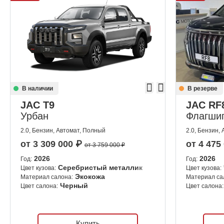
В наличии
В резерве
JAC T9
JAC RF
Урбан
Флагши
2.0, Бензин, Автомат, Полный
2.0, Бензин,
от
3 309 000
₽
от
4 475
от 3 759 000 ₽
2026
2026
Год:
Год:
Серебристый металлик
Цвет кузова:
Цвет кузова:
Экокожа
Материал салона:
Материал са
Черный
Цвет салона:
Цвет салона:
Купить