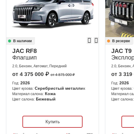
В наличии
В резерве
JAC RF8
JAC T9
Флагшип
Эксплор
2.0, Бензин, Автомат, Передний
2.0, Бензин,
от
4 375 000
₽
от
3 319
от 4 875 000 ₽
2026
2026
Год:
Год:
Серебристый металлик
Цвет кузова:
Цвет кузова:
Кожа
Материал салона:
Материал са
Бежевый
Цвет салона:
Цвет салона:
Купить