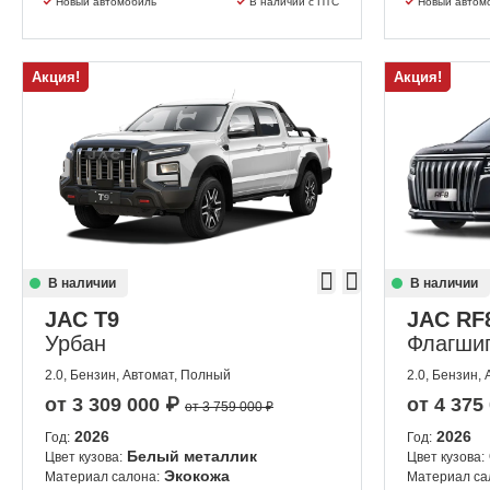
Новый автомобиль
В наличии с ПТС
Новый автом
Акция!
Акция!
В наличии
В наличии
JAC T9
JAC RF
Урбан
Флагши
2.0, Бензин, Автомат, Полный
2.0, Бензин,
от
3 309 000
₽
от
4 375
от 3 759 000 ₽
2026
2026
Год:
Год:
Белый металлик
Цвет кузова:
Цвет кузова:
Экокожа
Материал салона:
Материал са