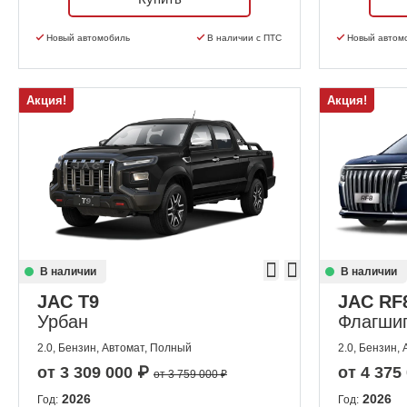
Новый автомобиль
В наличии с ПТС
Новый автом
Акция!
Акция!
В наличии
В наличии
JAC T9
JAC RF
Урбан
Флагши
2.0, Бензин, Автомат, Полный
2.0, Бензин,
от
3 309 000
₽
от
4 375
от 3 759 000 ₽
2026
2026
Год:
Год: