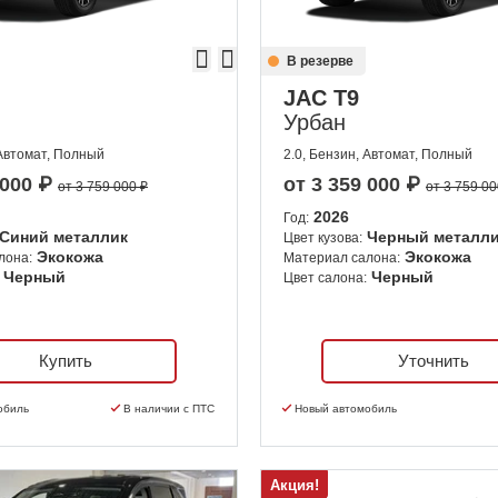
В резерве
JAC T9
Урбан
 Автомат, Полный
2.0, Бензин, Автомат, Полный
 000
₽
от
3 359 000
₽
от 3 759 000 ₽
от 3 759 00
2026
Год:
Синий металлик
Черный металл
Цвет кузова:
Экокожа
Экокожа
лона:
Материал салона:
Черный
Черный
Цвет салона:
Купить
Уточнить
обиль
В наличии с ПТС
Новый автомобиль
Акция!