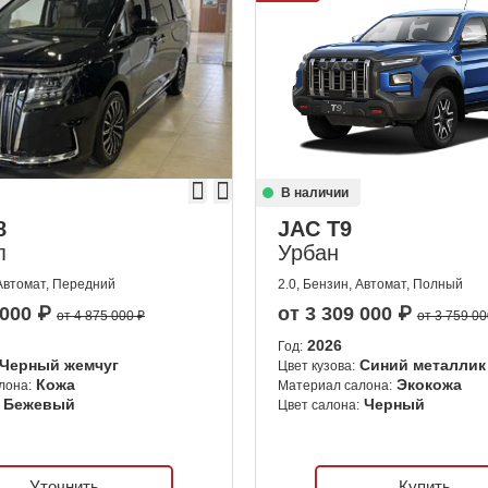
В наличии
8
JAC T9
п
Урбан
 Автомат, Передний
2.0, Бензин, Автомат, Полный
 000
₽
от
3 309 000
₽
от 4 875 000 ₽
от 3 759 00
2026
Год:
Черный жемчуг
Синий металлик
Цвет кузова:
Кожа
Экокожа
лона:
Материал салона:
Бежевый
Черный
Цвет салона:
Уточнить
Купить