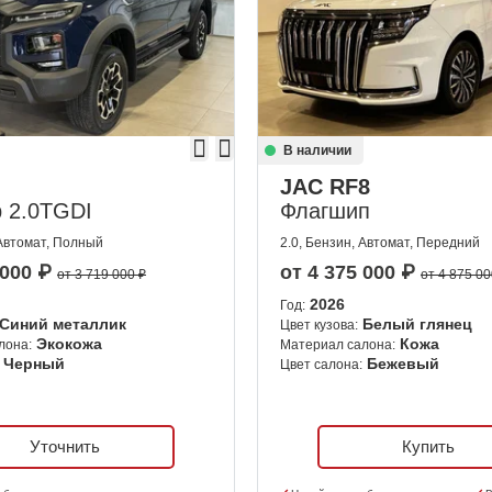
В наличии
JAC RF8
 2.0TGDI
Флагшип
 Автомат, Полный
2.0, Бензин, Автомат, Передний
 000
₽
от
4 375 000
₽
от 3 719 000 ₽
от 4 875 00
2026
Год:
Синий металлик
Белый глянец
Цвет кузова:
Экокожа
Кожа
лона:
Материал салона:
Черный
Бежевый
Цвет салона:
Уточнить
Купить