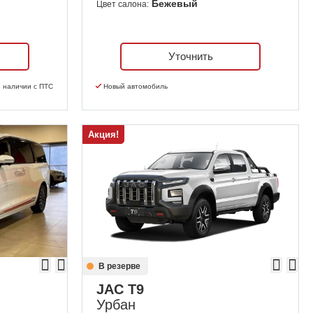
Бежевый
Цвет салона:
Уточнить
 наличии с ПТС
Новый автомобиль
Акция!
В резерве
JAC T9
Урбан