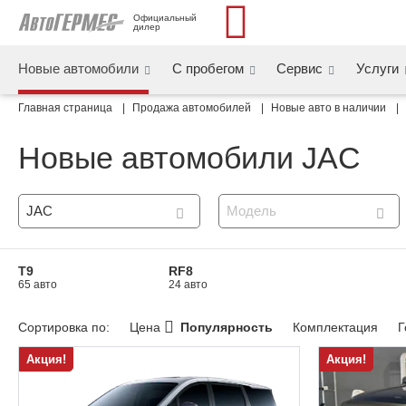
Официальный 
дилер
Новые автомобили
С пробегом
Сервис
Услуги
Главная страница
Продажа автомобилей
Новые авто в наличии
Новые автомобили JAC
JAC
Модель
T9
RF8
65 авто
24 авто
Сортировка по:
Цена
Популярность
Комплектация
Г
Акция!
Акция!