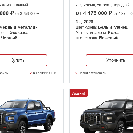
 Автомат, Полный
2.0, Бензин, Автомат, Передний
 000
₽
от
4 475 000
₽
от 3 759 000 ₽
от 4 875 00
2026
Год:
Черный металлик
Белый глянец
Цвет кузова:
Экокожа
Кожа
лона:
Материал салона:
Черный
Бежевый
Цвет салона:
Купить
Уточнить
обиль
В наличии с ПТС
Новый автомобиль
Акция!