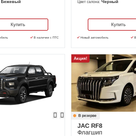
Бежевый
Черный
Цвет салона:
Купить
Купить
обиль
В наличии с ПТС
Новый автомобиль
В
Акция!
В резерве
JAC RF8
Флагшип