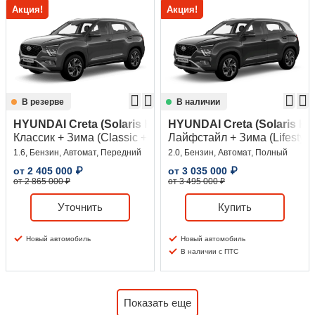
Акция!
Акция!
В резерве
В наличии
HYUNDAI Creta (Solaris HC)
HYUNDAI Creta (Solaris HC
Классик + Зима (Classic + Winter)
Лайфстайл + Зима (Lifestyle 
1.6, Бензин, Автомат, Передний
2.0, Бензин, Автомат, Полный
от
2 405 000
₽
от
3 035 000
₽
от 2 865 000 ₽
от 3 495 000 ₽
Уточнить
Купить
Новый автомобиль
Новый автомобиль
В наличии с ПТС
Показать еще