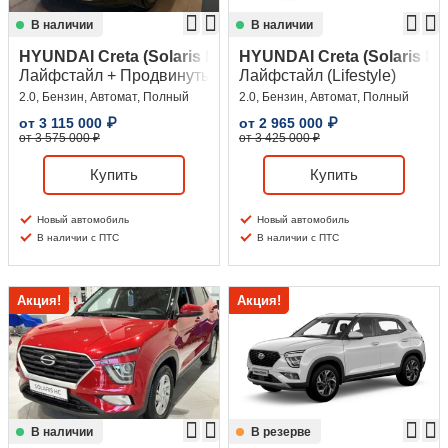
В наличии
В наличии
HYUNDAI Creta (Solaris HC)
HYUNDAI Creta (Solaris HC
Лайфстайл + Продвинутый (Lifestyle + Advanced)
Лайфстайл (Lifestyle)
2.0, Бензин, Автомат, Полный
2.0, Бензин, Автомат, Полный
от
3 115 000
₽
от
2 965 000
₽
от 3 575 000 ₽
от 3 425 000 ₽
Купить
Купить
Новый автомобиль
Новый автомобиль
В наличии с ПТС
В наличии с ПТС
Акция!
Акция!
В наличии
В резерве