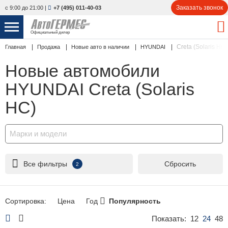
Заказать звонок
с 9:00 до 21:00
|
+7 (495) 011-40-03
Официальный дилер
Creta (Solaris HC)
Главная
Продажа
Новые авто в наличии
HYUNDAI
НОВЫЕ АВТОМОБИЛИ
4777 авто
Новые автомобили
С ПРОБЕГОМ
831 авто
HYUNDAI Creta (Solaris
СЕРВИС
HC)
УСЛУГИ
Марки и модели
АКЦИИ
Все фильтры
Сбросить
2
О КОМПАНИИ
КОНТАКТЫ
Сортировка:
Цена
Год
Популярность
Показать:
12
24
48
Избранное