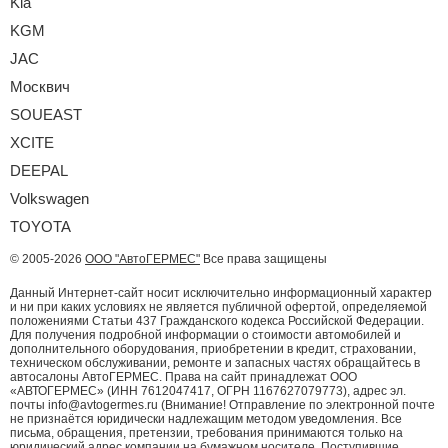
Kia
KGM
JAC
Москвич
SOUEAST
XCITE
DEEPAL
Volkswagen
TOYOTA
© 2005-2026
ООО "АвтоГЕРМЕС"
Все права защищены
Данный Интернет-сайт носит исключительно информационный характер
и ни при каких условиях не является публичной офертой, определяемой
положениями Статьи 437 Гражданского кодекса Российской Федерации.
Для получения подробной информации о стоимости автомобилей и
дополнительного оборудования, приобретении в кредит, страховании,
техническом обслуживании, ремонте и запасных частях обращайтесь в
автосалоны АвтоГЕРМЕС. Права на сайт принадлежат ООО
«АВТОГЕРМЕС» (ИНН 7612047417, ОГРН 1167627079773), адрес эл.
почты info@avtogermes.ru (Внимание! Отправление по электронной почте
не признаётся юридически надлежащим методом уведомления. Все
письма, обращения, претензии, требования принимаются только на
юридический адрес компании на бумажном носителе. Поступившие