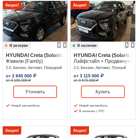
Акция!
Акция!
Сравнение
Личный кабинет
В резерве
В наличии
HYUNDAI Creta (Solaris HC)
HYUNDAI Creta (Solaris HC
Фэмили (Family)
Лайфстайл + Продвинутый (L
2.0, Бензин, Автомат, Передний
2.0, Бензин, Автомат, Полный
от
2 645 000
₽
от
3 115 000
₽
от 3 105 000 ₽
от 3 575 000 ₽
Уточнить
Купить
Новый автомобиль
Новый автомобиль
В наличии с ПТС
Акция!
Акция!