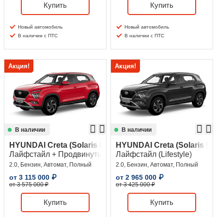
Купить
Купить
Новый автомобиль
Новый автомобиль
В наличии с ПТС
В наличии с ПТС
Акция!
Акция!
В наличии
В наличии
HYUNDAI Creta (Solaris HC)
HYUNDAI Creta (Solaris HC
Лайфстайл + Продвинутый (Lifestyle + Advanced)
Лайфстайл (Lifestyle)
2.0, Бензин, Автомат, Полный
2.0, Бензин, Автомат, Полный
от
3 115 000
₽
от
2 965 000
₽
от 3 575 000 ₽
от 3 425 000 ₽
Купить
Купить