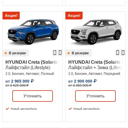
Акция!
Акция!
В резерве
В резерве
HYUNDAI Creta (Solaris HC)
HYUNDAI Creta (Solaris HC
Лайфстайл (Lifestyle)
Лайфстайл + Зима (Lifestyle 
2.0, Бензин, Автомат, Полный
2.0, Бензин, Автомат, Передний
от
2 965 000
₽
от
2 900 000
₽
от 3 425 000 ₽
от 3 360 000 ₽
Уточнить
Уточнить
Новый автомобиль
Новый автомобиль