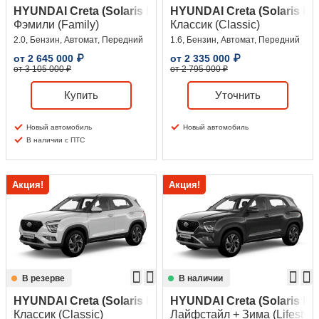
HYUNDAI Creta (Solaris HC)
HYUNDAI Creta (Solaris HC
Фэмили (Family)
Классик (Classic)
2.0, Бензин, Автомат, Передний
1.6, Бензин, Автомат, Передний
от
2 645 000
₽
от
2 335 000
₽
от 3 105 000 ₽
от 2 795 000 ₽
Купить
Уточнить
Новый автомобиль
Новый автомобиль
В наличии с ПТС
Акция!
Акция!
В резерве
В наличии
HYUNDAI Creta (Solaris HC)
HYUNDAI Creta (Solaris HC
Классик (Classic)
Лайфстайл + Зима (Lifestyle 