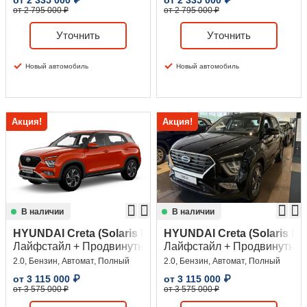
от
2 335 000
₽
от
2 335 000
₽
от 2 795 000 ₽
от 2 795 000 ₽
Уточнить
Уточнить
Новый автомобиль
Новый автомобиль
Акция!
Акция!
В наличии
В наличии
HYUNDAI Creta (Solaris HC)
HYUNDAI Creta (Solaris HC
Лайфстайл + Продвинутый (Lifestyle + Advanced)
Лайфстайл + Продвинутый (L
2.0, Бензин, Автомат, Полный
2.0, Бензин, Автомат, Полный
от
3 115 000
₽
от
3 115 000
₽
от 3 575 000 ₽
от 3 575 000 ₽