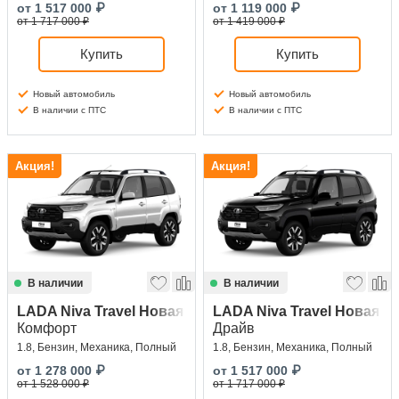
от
1 517 000
₽
от
1 119 000
₽
от 1 717 000 ₽
от 1 419 000 ₽
Купить
Купить
Новый автомобиль
Новый автомобиль
В наличии с ПТС
В наличии с ПТС
Акция!
Акция!
В наличии
В наличии
LADA Niva Travel Новая
LADA Niva Travel Новая
Комфорт
Драйв
1.8, Бензин, Механика, Полный
1.8, Бензин, Механика, Полный
от
1 278 000
₽
от
1 517 000
₽
от 1 528 000 ₽
от 1 717 000 ₽