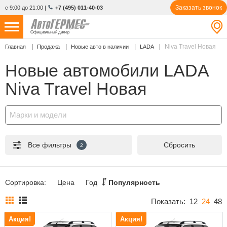
Заказать звонок
с 9:00 до 21:00
|
+7 (495) 011-40-03
Официальный дилер
Niva Travel Новая
Главная
Продажа
Новые авто в наличии
LADA
НОВЫЕ АВТОМОБИЛИ
4770 авто
Новые автомобили LADA
С ПРОБЕГОМ
855 авто
Niva Travel Новая
СЕРВИС
Марки и модели
УСЛУГИ
Все фильтры
Сбросить
2
АКЦИИ
О КОМПАНИИ
Сортировка:
Цена
Год
Популярность
КОНТАКТЫ
Показать:
12
24
48
Акция!
Акция!
Избранное