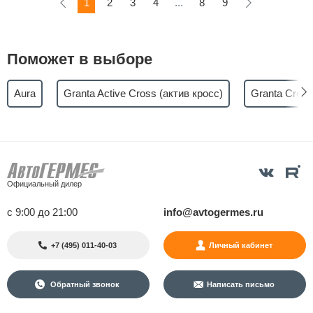
1
2
3
4
...
8
9
Поможет в выборе
Aura
Granta Active Cross (актив кросс)
Granta Cross
Официальный дилер
с 9:00 до 21:00
info@avtogermes.ru
+7 (495) 011-40-03
Личный кабинет
Обратный звонок
Написать письмо