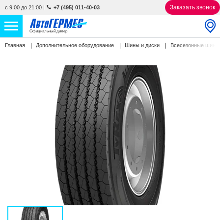
Заказать звонок
с 9:00 до 21:00
|
+7 (495) 011-40-03
Официальный дилер
Главная
Дополнительное оборудование
Шины и диски
Всесезонные шин
НОВЫЕ АВТОМОБИЛИ
4866 авто
С ПРОБЕГОМ
856 авто
СЕРВИС
УСЛУГИ
АКЦИИ
О КОМПАНИИ
КОНТАКТЫ
Избранное