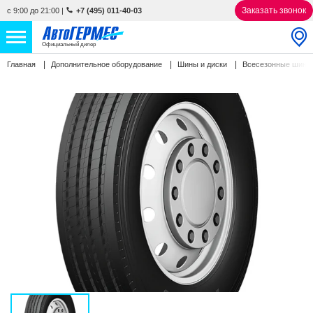
Заказать звонок
с 9:00 до 21:00
|
+7 (495) 011-40-03
Официальный дилер
Главная
Дополнительное оборудование
Шины и диски
Всесезонные шин
НОВЫЕ АВТОМОБИЛИ
4852 авто
С ПРОБЕГОМ
856 авто
СЕРВИС
УСЛУГИ
АКЦИИ
О КОМПАНИИ
КОНТАКТЫ
Избранное