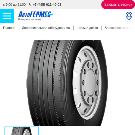
Заказать звонок
с 9:00 до 21:00
|
+7 (495) 011-40-03
Официальный дилер
Главная
Дополнительное оборудование
Шины и диски
Всесезонные шин
НОВЫЕ АВТОМОБИЛИ
4859 авто
С ПРОБЕГОМ
860 авто
СЕРВИС
УСЛУГИ
АКЦИИ
О КОМПАНИИ
КОНТАКТЫ
Избранное