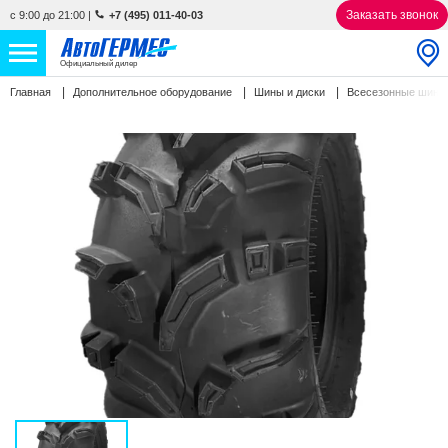
Заказать звонок
с 9:00 до 21:00
|
+7 (495) 011-40-03
Официальный дилер
Главная
Дополнительное оборудование
Шины и диски
Всесезонные шин
НОВЫЕ АВТОМОБИЛИ
4808 авто
С ПРОБЕГОМ
840 авто
СЕРВИС
УСЛУГИ
АКЦИИ
О КОМПАНИИ
КОНТАКТЫ
Избранное