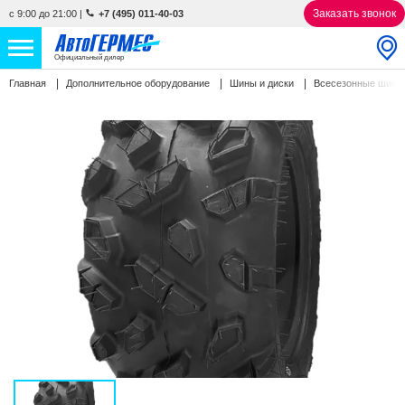
Заказать звонок
с 9:00 до 21:00
|
+7 (495) 011-40-03
Официальный дилер
Главная
Дополнительное оборудование
Шины и диски
Всесезонные шин
НОВЫЕ АВТОМОБИЛИ
4772 авто
С ПРОБЕГОМ
865 авто
СЕРВИС
УСЛУГИ
АКЦИИ
О КОМПАНИИ
КОНТАКТЫ
Избранное