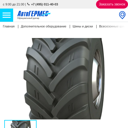
Заказать звонок
с 9:00 до 21:00
|
+7 (495) 011-40-03
Официальный дилер
Главная
Дополнительное оборудование
Шины и диски
Всесезонные шин
НОВЫЕ АВТОМОБИЛИ
4763 авто
С ПРОБЕГОМ
863 авто
СЕРВИС
УСЛУГИ
АКЦИИ
О КОМПАНИИ
КОНТАКТЫ
Избранное