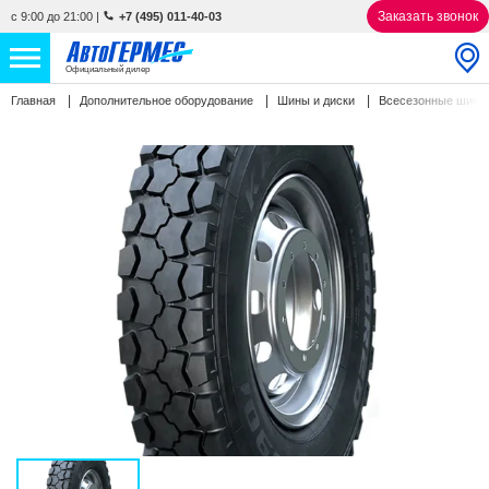
Заказать звонок
с 9:00 до 21:00
|
+7 (495) 011-40-03
Официальный дилер
Главная
Дополнительное оборудование
Шины и диски
Всесезонные шин
НОВЫЕ АВТОМОБИЛИ
4766 авто
С ПРОБЕГОМ
831 авто
СЕРВИС
УСЛУГИ
АКЦИИ
О КОМПАНИИ
КОНТАКТЫ
Избранное