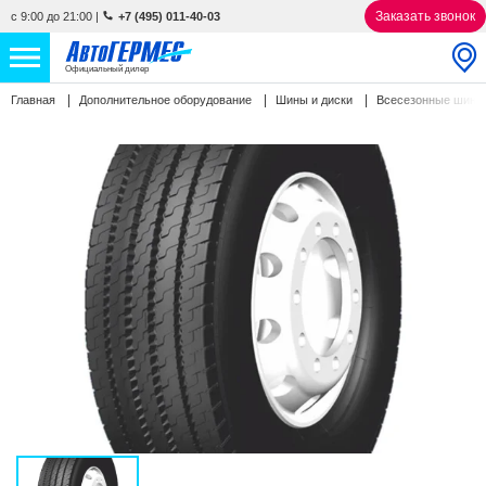
Заказать звонок
с 9:00 до 21:00
|
+7 (495) 011-40-03
Официальный дилер
Главная
Дополнительное оборудование
Шины и диски
Всесезонные шин
НОВЫЕ АВТОМОБИЛИ
4880 авто
С ПРОБЕГОМ
845 авто
СЕРВИС
УСЛУГИ
АКЦИИ
О КОМПАНИИ
КОНТАКТЫ
Избранное