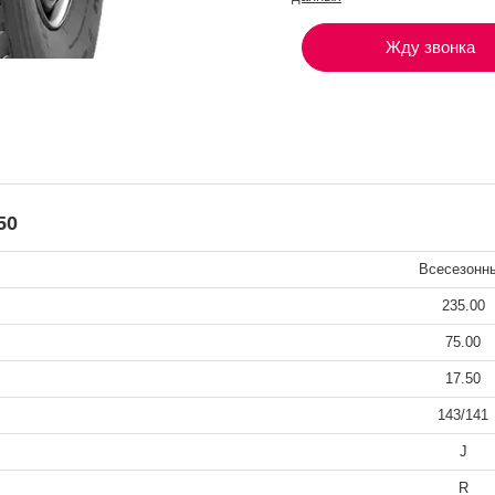
Жду звонка
50
Всесезонн
235.00
75.00
17.50
143/141
J
R