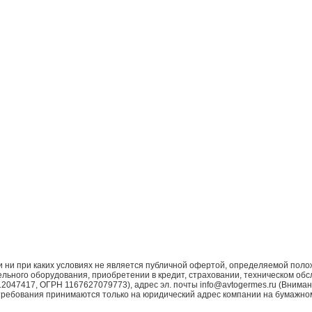
ни при каких условиях не является публичной офертой, определяемой поло
ьного оборудования, приобретении в кредит, страховании, техническом обс
7417, ОГРН 1167627079773), адрес эл. почты info@avtogermes.ru (Внимани
требования принимаются только на юридический адрес компании на бумажно