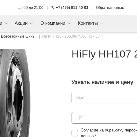
с 9:00 до 21:00
|
+7 (495) 011-40-03
|
Обратная связь
ги
Акции
О компании
Контакты
Всесезонные шины
HiFly HH107 235.00/75.00 R17.50
HiFly HH107 
Узнать наличие и цену
Согласие на
обработку персо
данных
*