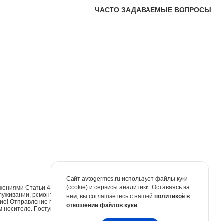
ЧАСТО ЗАДАВАЕМЫЕ ВОПРОСЫ
Сайт avtogermes.ru использует файлы куки
(cookie) и сервисы аналитики. Оставаясь на
жениями Статьи 437 Гражданского кодекса Российской Федерации. Для
луживании, ремонте и запасных частях обращайтесь в автосалоны
нем, вы соглашаетесь с нашей
политикой в
е! Отправление по электронной почте не признаётся юридически
отношении файлов куки
м носителе. Поступившие обращения будут рассмотрены в