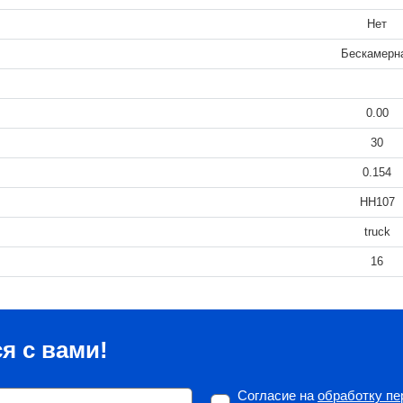
Нет
Бескамерн
0.00
30
0.154
HH107
truck
16
я с вами!
Согласие на
обработку п