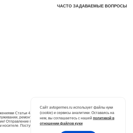
ЧАСТО ЗАДАВАЕМЫЕ ВОПРОСЫ
Сайт avtogermes.ru использует файлы куки
(cookie) и сервисы аналитики. Оставаясь на
жениями Статьи 437 Гражданского кодекса Российской Федерации. Для
луживании, ремонте и запасных частях обращайтесь в автосалоны
нем, вы соглашаетесь с нашей
политикой в
е! Отправление по электронной почте не признаётся юридически
отношении файлов куки
м носителе. Поступившие обращения будут рассмотрены в