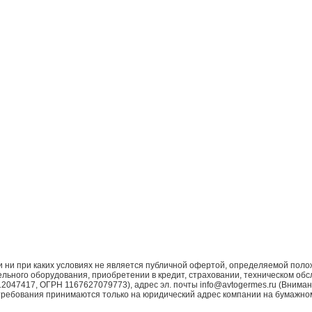
ни при каких условиях не является публичной офертой, определяемой поло
ьного оборудования, приобретении в кредит, страховании, техническом обс
7417, ОГРН 1167627079773), адрес эл. почты info@avtogermes.ru (Внимани
требования принимаются только на юридический адрес компании на бумажно