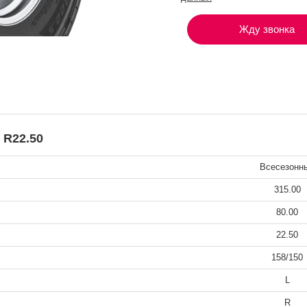
Жду звонка
 R22.50
Всесезонн
315.00
80.00
22.50
158/150
L
R