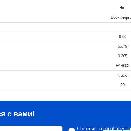
Нет
Бескамерн
0.00
65.79
0.365
FAR603
truck
20
я с вами!
Согласие на
обработку п