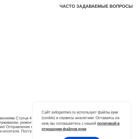
ЧАСТО ЗАДАВАЕМЫЕ ВОПРОСЫ
Сайт avtogermes.ru использует файлы куки
(cookie) и сервисы аналитики. Оставаясь на
жениями Статьи 437 Гражданского кодекса Российской Федерации. Для
луживании, ремонте и запасных частях обращайтесь в автосалоны
нем, вы соглашаетесь с нашей
политикой в
е! Отправление по электронной почте не признаётся юридически
отношении файлов куки
м носителе. Поступившие обращения будут рассмотрены в