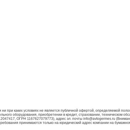
ни при каких условиях не является публичной офертой, определяемой поло
ьного оборудования, приобретении в кредит, страховании, техническом обс
7417, ОГРН 1167627079773), адрес эл. почты info@avtogermes.ru (Внимани
требования принимаются только на юридический адрес компании на бумажно