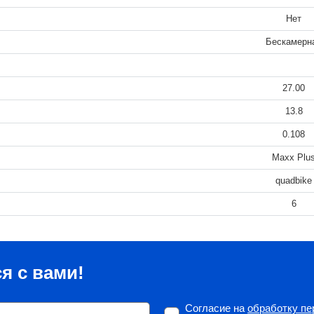
Нет
Бескамерн
27.00
13.8
0.108
Maxx Plu
quadbike
6
я с вами!
Согласие на
обработку п