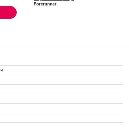
Forerunner
ые