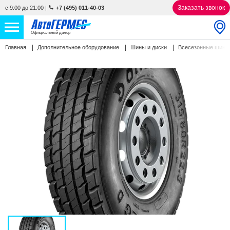
Заказать звонок
с 9:00 до 21:00
|
+7 (495) 011-40-03
Официальный дилер
Главная
Дополнительное оборудование
Шины и диски
Всесезонные шин
НОВЫЕ АВТОМОБИЛИ
4775 авто
С ПРОБЕГОМ
866 авто
СЕРВИС
УСЛУГИ
АКЦИИ
О КОМПАНИИ
КОНТАКТЫ
Избранное