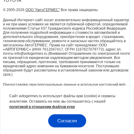
TOYOTA
© 2005-2026
ООО "АвтоГЕРМЕС"
Все права защищены
Данный Интернет-сайт носит исключительно информационный характер
и ни при каких условиях не является публичной офертой, определяемой
положениями Статьи 437 Гражданского кодекса Российской Федерации.
Для получения подробной информации о стоимости автомобилей и
дополнительного оборудования, приобретении в кредит, страховании,
техническом обслуживании, ремонте и запасных частях обращайтесь в
автосалоны АвтоГЕРМЕС. Права на сайт принадлежат ООО
«АВТОГЕРМЕС» (ИНН 7612047417, ОГРН 1167627079773), адрес эл.
почты info@avtogermes.ru (Внимание! Отправление по электронной почте
не признаётся юридически надлежащим методом уведомления. Все
письма, обращения, претензии, требования принимаются только на
юридический адрес компании на бумажном носителе. Поступившие
обращения будут рассмотрены в установленный законом или договором
срок.)
Предоставляя свои персональные данные и используя настоящий веб-
сайт, Вы даете согласие на обработку Ваших персональных данных и
принимаете условия их обработки.
Политика конфиденциальности.
Сайт avtogermes.ru использует файлы куки (cookie) и сервисы
аналитики. Оставаясь на нем, вы соглашаетесь с нашей
Для повышения удобства работы с сайтом и обеспечения его корректной
политикой в отношении файлов куки
работы компания АвтоГЕРМЕС
использует файлы куки (cookie)
. Эти
файлы содержат данные о предыдущих посещениях Вами сайта. Куки не
идентифицируют Ваши личные данные. Вся информация является сугубо
конфиденциальной. При необходимости Вы можете отключить куки с
Согласен
помощью настроек браузера.