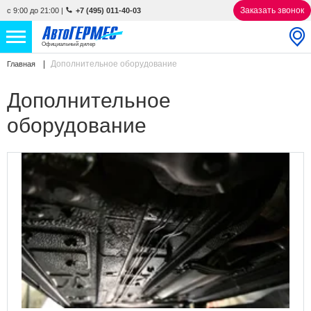
Заказать звонок
с 9:00 до 21:00
|
+7 (495) 011-40-03
Официальный дилер
Дополнительное оборудование
Главная
НОВЫЕ АВТОМОБИЛИ
4788 авто
Дополнительное
С ПРОБЕГОМ
837 авто
оборудование
СЕРВИС
УСЛУГИ
АКЦИИ
О КОМПАНИИ
КОНТАКТЫ
Избранное