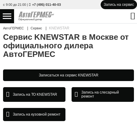
Запись на сервис
с 9:00 до 21:00
|
+7 (495) 011-40-03
Официальный дилер
KNEWSTAR
АвтоГЕРМЕС
Сервис
НОВЫЕ АВТОМОБИЛИ
4761 авто
Сервис KNEWSTAR в Москве от
официального дилера
С ПРОБЕГОМ
847 авто
АвтоГЕРМЕС
СЕРВИС
УСЛУГИ
Записаться на сервис KNEWSTAR
АКЦИИ
Запись на слесарный
Запись на ТО KNEWSTAR
ремонт
О КОМПАНИИ
Запись на кузовной ремонт
КОНТАКТЫ
Избранное