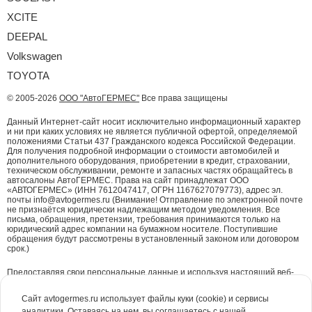
XCITE
DEEPAL
Volkswagen
TOYOTA
© 2005-2026
ООО "АвтоГЕРМЕС"
Все права защищены
Данный Интернет-сайт носит исключительно информационный характер
и ни при каких условиях не является публичной офертой, определяемой
положениями Статьи 437 Гражданского кодекса Российской Федерации.
Для получения подробной информации о стоимости автомобилей и
дополнительного оборудования, приобретении в кредит, страховании,
техническом обслуживании, ремонте и запасных частях обращайтесь в
автосалоны АвтоГЕРМЕС. Права на сайт принадлежат ООО
«АВТОГЕРМЕС» (ИНН 7612047417, ОГРН 1167627079773), адрес эл.
почты info@avtogermes.ru (Внимание! Отправление по электронной почте
не признаётся юридически надлежащим методом уведомления. Все
письма, обращения, претензии, требования принимаются только на
юридический адрес компании на бумажном носителе. Поступившие
обращения будут рассмотрены в установленный законом или договором
срок.)
Предоставляя свои персональные данные и используя настоящий веб-
сайт, Вы даете согласие на обработку Ваших персональных данных и
принимаете условия их обработки.
Политика конфиденциальности.
Сайт avtogermes.ru использует файлы куки (cookie) и сервисы
аналитики. Оставаясь на нем, вы соглашаетесь с нашей