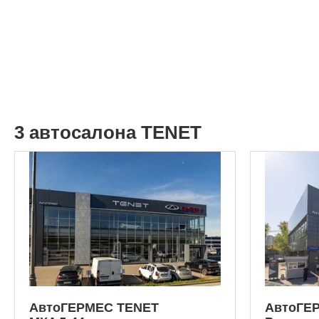
3 автосалона TENET
АвтоГЕРМЕС TENET
АвтоГЕ