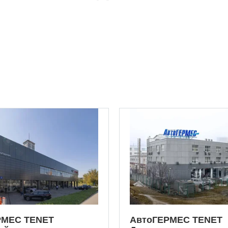
РМЕС TENET
АвтоГЕРМЕС TENET