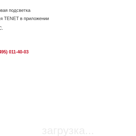
вая подсветка
ля TENET в приложении
С.
495) 011-40-03
загрузка...