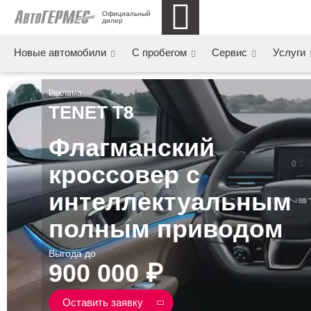
Официальный 
дилер
Новые автомобили
С пробегом
Сервис
Услуги
Реклама
TENET T8
Флагманский
кроссовер с
интеллектуальным
полным приводом
Выгода до
900 000 ₽
Оставить заявку