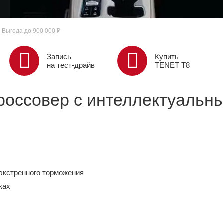
Выгода до 900 000 ₽
Запись
Купить
на тест-драйв
TENET T8
кроссовер с интеллектуаль
 экстренного торможения
ках