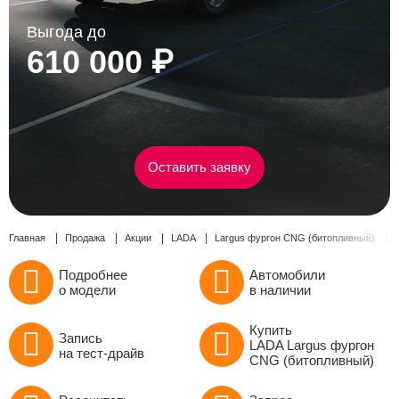
Сравнение
Выгода до
610 000 ₽
Личный кабинет
Оставить заявку
Главная
Продажа
Акции
LADA
Largus фургон CNG (битопливный)
Подробнее
Автомобили
о модели
в наличии
Купить
Запись
LADA Largus фургон
на тест-драйв
CNG (битопливный)