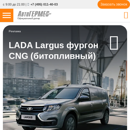
Заказать звонок
с 9:00 до 21:00
|
+7 (495) 011-40-03
Официальный дилер
НОВЫЕ АВТОМОБИЛИ
4808 авто
Реклама
С ПРОБЕГОМ
LADA Largus фургон
840 авто
CNG (битопливный)
СЕРВИС
УСЛУГИ
АКЦИИ
О КОМПАНИИ
КОНТАКТЫ
Избранное