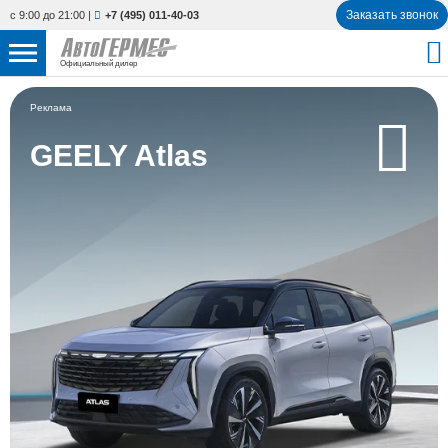
Заказать звонок
с 9:00 до 21:00
|
+7 (495) 011-40-03
Официальный дилер
НОВЫЕ АВТОМОБИЛИ
4868 авто
Реклама
С ПРОБЕГОМ
GEELY Atlas
843 авто
СЕРВИС
УСЛУГИ
АКЦИИ
О КОМПАНИИ
КОНТАКТЫ
Избранное