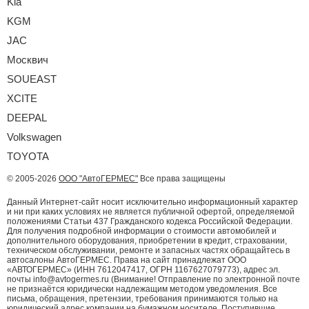
Kia
KGM
JAC
Москвич
SOUEAST
XCITE
DEEPAL
Volkswagen
TOYOTA
© 2005-2026
ООО "АвтоГЕРМЕС"
Все права защищены
Данный Интернет-сайт носит исключительно информационный характер
и ни при каких условиях не является публичной офертой, определяемой
положениями Статьи 437 Гражданского кодекса Российской Федерации.
Для получения подробной информации о стоимости автомобилей и
дополнительного оборудования, приобретении в кредит, страховании,
техническом обслуживании, ремонте и запасных частях обращайтесь в
автосалоны АвтоГЕРМЕС. Права на сайт принадлежат ООО
«АВТОГЕРМЕС» (ИНН 7612047417, ОГРН 1167627079773), адрес эл.
почты info@avtogermes.ru (Внимание! Отправление по электронной почте
не признаётся юридически надлежащим методом уведомления. Все
письма, обращения, претензии, требования принимаются только на
юридический адрес компании на бумажном носителе. Поступившие