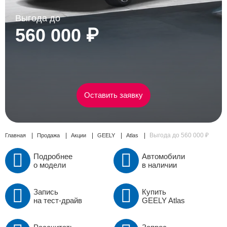
Сравнение
Выгода до
560 000 ₽
Личный кабинет
Оставить заявку
Выгода до 560 000 ₽
Главная
Продажа
Акции
GEELY
Atlas
Подробнее
Автомобили
о модели
в наличии
Запись
Купить
на тест-драйв
GEELY Atlas