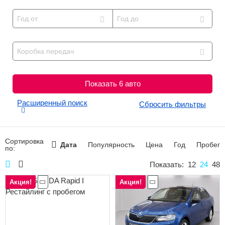
Сравнение
Год от
Год до
Личный кабинет
Коробка передач
Показать
6
авто
Расширенный поиск
Сбросить фильтры
Сортировка
Дата
Популярность
Цена
Год
Пробег
по:
Показать:
12
24
48
Акция!
Акция!