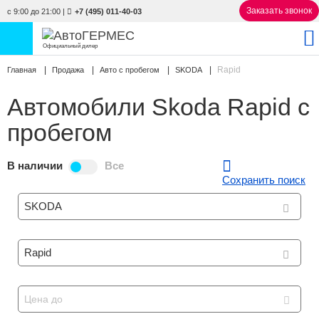
Заказать звонок
с 9:00 до 21:00
|
+7 (495) 011-40-03
Официальный дилер
Rapid
Главная
НОВЫЕ АВТОМОБИЛИ
Продажа
Авто с пробегом
SKODA
4763 авто
Автомобили Skoda Rapid с
С ПРОБЕГОМ
838 авто
пробегом
СЕРВИС
В наличии
Все
УСЛУГИ
Сохранить поиск
SKODA
АКЦИИ
О КОМПАНИИ
Rapid
КОНТАКТЫ
Цена до
Избранное