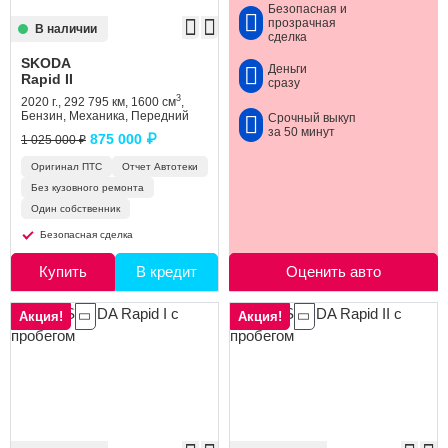
Безопасная и
прозрачная
В наличии
сделка
SKODA
Деньги
Rapid II
сразу
3
2020 г., 292 795 км, 1600 см
,
Бензин, Механика, Передний
Срочный выкуп
за 50 минут
875 000 ₽
1 025 000 ₽
Оригинал ПТС
Отчет Автотеки
Без кузовного ремонта
Один собственник
Безопасная сделка
Купить
В кредит
Оценить авто
Акция!
Акция!