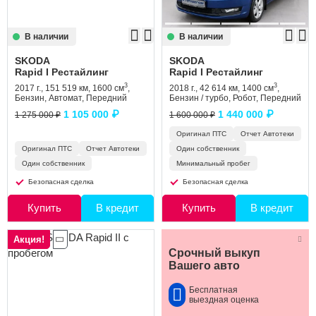
В наличии
В наличии
SKODA
SKODA
Rapid I Рестайлинг
Rapid I Рестайлинг
3
3
2017 г., 151 519 км, 1600 см
,
2018 г., 42 614 км, 1400 см
,
Бензин, Автомат, Передний
Бензин / турбо, Робот, Передний
1 105 000 ₽
1 440 000 ₽
1 275 000 ₽
1 600 000 ₽
Оригинал ПТС
Отчет Автотеки
Оригинал ПТС
Отчет Автотеки
Один собственник
Один собственник
Минимальный пробег
Безопасная сделка
Безопасная сделка
Купить
В кредит
Купить
В кредит
Акция!
Срочный выкуп
Вашего авто
Бесплатная
выездная оценка