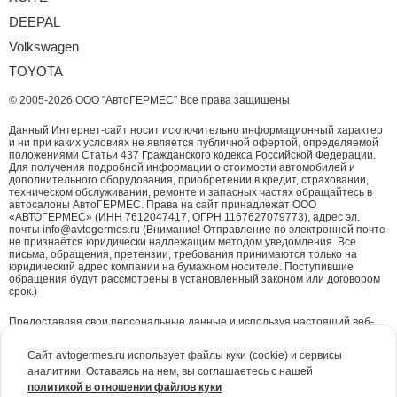
DEEPAL
Volkswagen
TOYOTA
© 2005-2026
ООО "АвтоГЕРМЕС"
Все права защищены
Данный Интернет-сайт носит исключительно информационный характер
и ни при каких условиях не является публичной офертой, определяемой
положениями Статьи 437 Гражданского кодекса Российской Федерации.
Для получения подробной информации о стоимости автомобилей и
дополнительного оборудования, приобретении в кредит, страховании,
техническом обслуживании, ремонте и запасных частях обращайтесь в
автосалоны АвтоГЕРМЕС. Права на сайт принадлежат ООО
«АВТОГЕРМЕС» (ИНН 7612047417, ОГРН 1167627079773), адрес эл.
почты info@avtogermes.ru (Внимание! Отправление по электронной почте
не признаётся юридически надлежащим методом уведомления. Все
письма, обращения, претензии, требования принимаются только на
юридический адрес компании на бумажном носителе. Поступившие
обращения будут рассмотрены в установленный законом или договором
срок.)
Предоставляя свои персональные данные и используя настоящий веб-
сайт, Вы даете согласие на обработку Ваших персональных данных и
принимаете условия их обработки.
Политика конфиденциальности.
Сайт avtogermes.ru использует файлы куки (cookie) и сервисы
аналитики. Оставаясь на нем, вы соглашаетесь с нашей
Для повышения удобства работы с сайтом и обеспечения его корректной
политикой в отношении файлов куки
работы компания АвтоГЕРМЕС
использует файлы куки (cookie)
. Эти