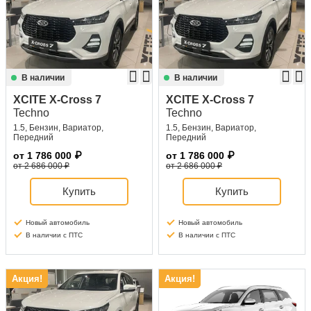
Сравнение
Личный кабинет
В наличии
В наличии
XCITE X-Cross 7
XCITE X-Cross 7
Techno
Techno
1.5, Бензин, Вариатор,
1.5, Бензин, Вариатор,
Передний
Передний
от
1 786 000
₽
от
1 786 000
₽
от 2 686 000 ₽
от 2 686 000 ₽
Купить
Купить
Новый автомобиль
Новый автомобиль
В наличии с ПТС
В наличии с ПТС
Акция!
Акция!