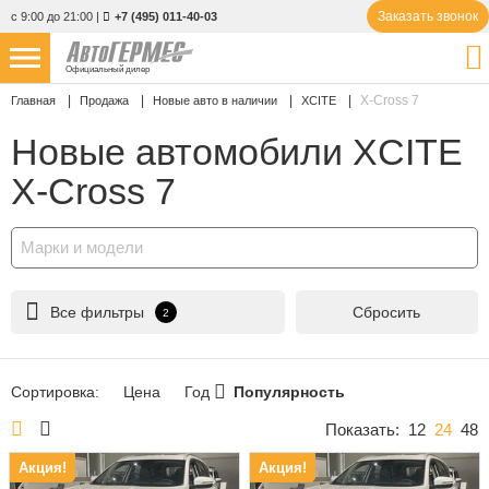
Заказать звонок
с 9:00 до 21:00
|
+7 (495) 011-40-03
Официальный дилер
X-Cross 7
Главная
Продажа
Новые авто в наличии
XCITE
НОВЫЕ АВТОМОБИЛИ
4866 авто
Новые автомобили XCITE
С ПРОБЕГОМ
857 авто
X-Cross 7
СЕРВИС
Марки и модели
УСЛУГИ
Все фильтры
Сбросить
2
АКЦИИ
О КОМПАНИИ
Сортировка:
Цена
Год
Популярность
КОНТАКТЫ
Показать:
12
24
48
Акция!
Акция!
Избранное