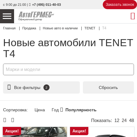
Заказать звонок
с 9:00 до 21:00
|
+7 (495) 011-40-03
Официальный дилер
T4
Главная
Продажа
Новые авто в наличии
TENET
НОВЫЕ АВТОМОБИЛИ
4866 авто
Новые автомобили TENET
С ПРОБЕГОМ
858 авто
T4
СЕРВИС
Марки и модели
УСЛУГИ
Все фильтры
Сбросить
2
АКЦИИ
О КОМПАНИИ
Сортировка:
Цена
Год
Популярность
КОНТАКТЫ
Показать:
12
24
48
Акция!
Акция!
Избранное