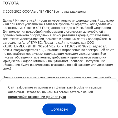
TOYOTA
© 2005-2026
ООО "АвтоГЕРМЕС"
Все права защищены
Данный Интернет-сайт носит исключительно информационный характер
и ни при каких условиях не является публичной офертой, определяемой
положениями Статьи 437 Гражданского кодекса Российской Федерации.
Для получения подробной информации о стоимости автомобилей и
дополнительного оборудования, приобретении в кредит, страховании,
техническом обслуживании, ремонте и запасных частях обращайтесь в
автосалоны АвтоГЕРМЕС. Права на сайт принадлежат ООО
«АВТОГЕРМЕС» (ИНН 7612047417, ОГРН 1167627079773), адрес эл.
почты info@avtogermes.ru (Внимание! Отправление по электронной почте
не признаётся юридически надлежащим методом уведомления. Все
письма, обращения, претензии, требования принимаются только на
юридический адрес компании на бумажном носителе. Поступившие
обращения будут рассмотрены в установленный законом или договором
срок.)
Предоставляя свои персональные данные и используя настоящий веб-
сайт, Вы даете согласие на обработку Ваших персональных данных и
принимаете условия их обработки.
Политика конфиденциальности.
Сайт avtogermes.ru использует файлы куки (cookie) и сервисы
аналитики. Оставаясь на нем, вы соглашаетесь с нашей
Для повышения удобства работы с сайтом и обеспечения его корректной
политикой в отношении файлов куки
работы компания АвтоГЕРМЕС
использует файлы куки (cookie)
. Эти
файлы содержат данные о предыдущих посещениях Вами сайта. Куки не
идентифицируют Ваши личные данные. Вся информация является сугубо
конфиденциальной. При необходимости Вы можете отключить куки с
Согласен
помощью настроек браузера.