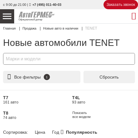
Заказать звонок
с 9:00 до 21:00
|
+7 (495) 011-40-03
Официальный дилер
TENET
Главная
Продажа
Новые авто в наличии
НОВЫЕ АВТОМОБИЛИ
4852 авто
Новые автомобили TENET
С ПРОБЕГОМ
855 авто
Марки и модели
СЕРВИС
УСЛУГИ
Все фильтры
Сбросить
1
АКЦИИ
T7
T4L
161 авто
93 авто
О КОМПАНИИ
T8
Показать
все модели
74 авто
КОНТАКТЫ
Сортировка:
Цена
Год
Популярность
Избранное