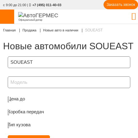
Заказать звонок
с 9:00 до 21:00
|
+7 (495) 011-40-03
Официальный дилер
SOUEAST
Главная
НОВЫЕ АВТОМОБИЛИ
Продажа
Новые авто в наличии
4777 авто
Новые автомобили SOUEAST
С ПРОБЕГОМ
831 авто
СЕРВИС
SOUEAST
УСЛУГИ
Модель
АКЦИИ
Цена до
О КОМПАНИИ
Коробка передач
КОНТАКТЫ
Тип кузова
Избранное