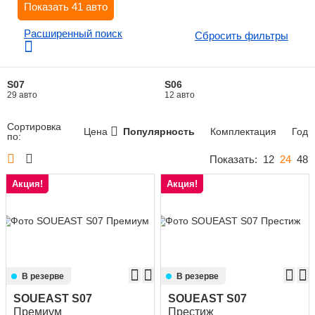
Показать
41
авто
Сравнение
Расширенный поиск
Сбросить фильтры
Личный кабинет
S07
S06
29 авто
12 авто
Сортировка
Цена
Популярность
Комплектация
Год
по:
Показать:
12
24
48
Акция!
Акция!
В резерве
В резерве
SOUEAST S07
SOUEAST S07
Премиум
Престиж