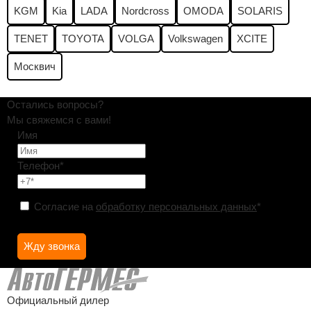
KGM
Kia
LADA
Nordcross
OMODA
SOLARIS
TENET
TOYOTA
VOLGA
Volkswagen
XCITE
Москвич
Остались вопросы?
Мы свяжемся с вами!
Имя
Телефон*
Согласие на
обработку персональных данных
*
Официальный дилер