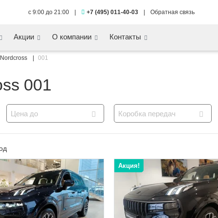
с 9:00 до 21:00
|
+7 (495) 011-40-03
|
Обратная связь
Акции
О компании
Контакты
Nordcross
001
ss 001
Цена до
Коробка передач
од
Акция!