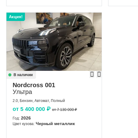
Акция!
В наличии
Nordcross 001
Ультра
2.0, Бензин, Автомат, Полный
от
5 400 000
₽
от 7 130 000 ₽
2026
Год:
Черный металлик
Цвет кузова: