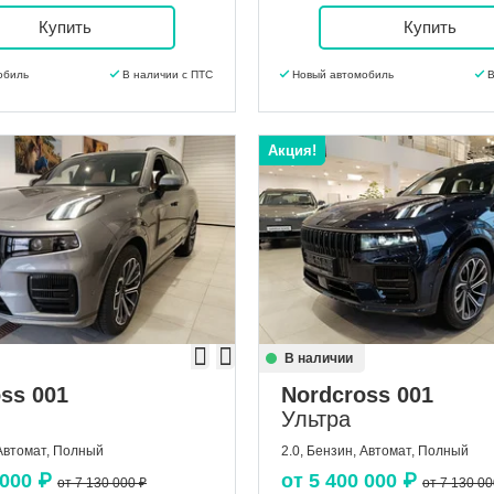
Купить
Купить
обиль
В наличии с ПТС
Новый автомобиль
В
Акция!
В наличии
ss 001
Nordcross 001
Ультра
 Автомат, Полный
2.0, Бензин, Автомат, Полный
 000
₽
от
5 400 000
₽
от 7 130 000 ₽
от 7 130 00