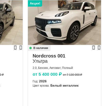
Акция!
В наличии
Nordcross 001
Ультра
2.0, Бензин, Автомат, Полный
от
5 400 000
₽
0 ₽
от 7 130 000 ₽
2026
Год:
к
Белый металлик
Цвет кузова: