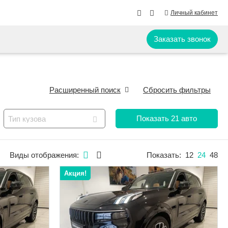
Личный кабинет
Заказать звонок
Расширенный поиск
Сбросить фильтры
Показать
21
авто
Тип кузова
Виды отображения:
Показать:
12
24
48
Акция!