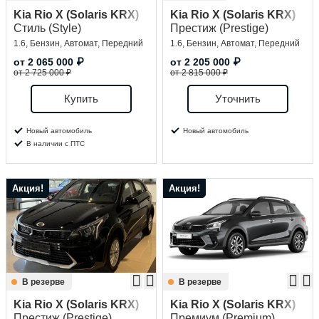
Kia Rio X (Solaris KRX)
Kia Rio X (Solaris KRX)
Стиль (Style)
Престиж (Prestige)
1.6, Бензин, Автомат, Передний
1.6, Бензин, Автомат, Передний
от
2 065 000
₽
от
2 205 000
₽
от 2 725 000 ₽
от 2 815 000 ₽
Купить
Уточнить
Новый автомобиль
Новый автомобиль
В наличии с ПТС
Акция!
Акция!
В резерве
В резерве
Kia Rio X (Solaris KRX)
Kia Rio X (Solaris KRX)
Престиж (Prestige)
Премиум (Premium)