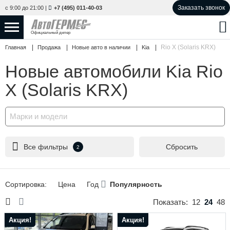
Заказать звонок
с 9:00 до 21:00
|
+7 (495) 011-40-03
Официальный дилер
Rio X (Solaris KRX)
Главная
Продажа
Новые авто в наличии
Kia
НОВЫЕ АВТОМОБИЛИ
4854 авто
Новые автомобили Kia Rio
С ПРОБЕГОМ
852 авто
X (Solaris KRX)
СЕРВИС
Марки и модели
УСЛУГИ
Все фильтры
Сбросить
2
АКЦИИ
О КОМПАНИИ
Сортировка:
Цена
Год
Популярность
КОНТАКТЫ
Показать:
12
24
48
Акция!
Акция!
Избранное