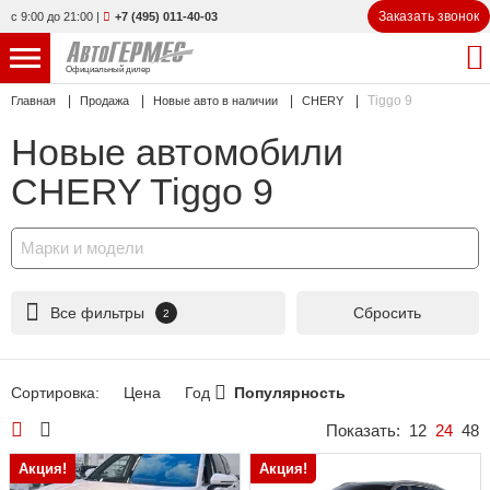
Заказать звонок
с 9:00 до 21:00
|
+7 (495) 011-40-03
Официальный дилер
Tiggo 9
Главная
Продажа
Новые авто в наличии
CHERY
НОВЫЕ АВТОМОБИЛИ
4808 авто
Новые автомобили
С ПРОБЕГОМ
841 авто
CHERY Tiggo 9
СЕРВИС
Марки и модели
УСЛУГИ
Все фильтры
Сбросить
2
АКЦИИ
О КОМПАНИИ
Сортировка:
Цена
Год
Популярность
КОНТАКТЫ
Показать:
12
24
48
Акция!
Акция!
Избранное